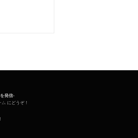
日常を発信-
ーム
にどうぞ！
！