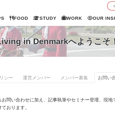
PS
FOOD
STUDY
WORK
OUR INS
Living in Denmarkへようこそ
リシー
運営メンバー
メンバー募集
お問い
るお問い合わせに加え、記事執筆やセミナー登壇、現地
けております。