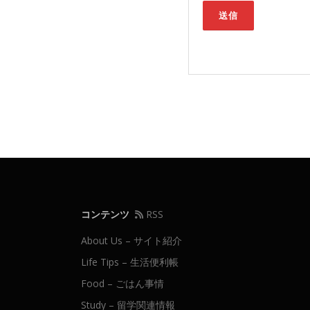
コンテンツ
RSS
About Us – サイト紹介
Life Tips – 生活便利帳
Food – ごはん事情
Study – 留学関連情報