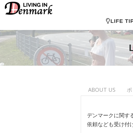
コ
ン
テ
LIFE TI
ン
ツ
へ
ス
キ
ッ
プ
ABOUT US
ポ
デンマークに関す
依頼なども受け付