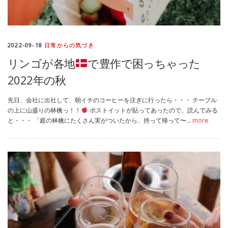
2022-09-18
日常からの気づき
リンゴが各地
で豊作で困っちゃった
2022年の秋
先日、会社に出社して、朝イチのコーヒーを注ぎに行ったら・・・ テーブル
の上に山盛りの林檎っ！！
ポストイットが貼ってあったので、読んでみる
と・・・ 「庭の林檎にたくさん実がついたから、持って帰って〜…
more