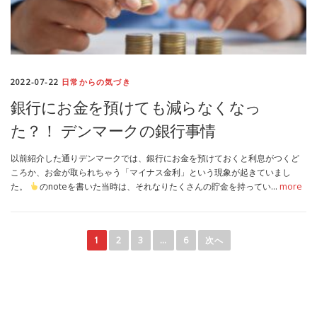
2022-07-22
日常からの気づき
銀行にお金を預けても減らなくなっ
た？！ デンマークの銀行事情
以前紹介した通りデンマークでは、銀行にお金を預けておくと利息がつくど
ころか、お金が取られちゃう「マイナス金利」という現象が起きていまし
た。
のnoteを書いた当時は、それなりたくさんの貯金を持ってい…
more
投
稿
1
2
3
…
6
次へ
ナ
ビ
ゲ
ー