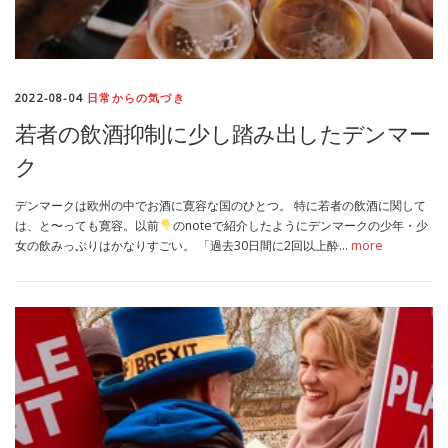
2022-08-04
日常からの気づき
若者の飲酒抑制に少し踏み出したデンマー
ク
デンマークは欧州の中でお酒に寛容な国のひとつ。 特に若者の飲酒に関して
は、と〜っても寛容。以前
のnoteで紹介したようにデンマークの少年・少
女の飲みっぷりはかなりすごい。 「過去30日間に2回以上酔…
more