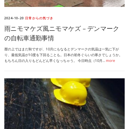
2024-10-20
日常からの気づき
雨ニモマケズ風ニモマケズ – デンマーク
の自転車通勤事情
暦の上ではまだ秋ですが、10月にもなるとデンマークの気温は一気に下が
り、最低気温が10度を下回ることも。日本の初冬ぐらいの寒さでしょうか。
もちろん日の入りもどんどん早くなっちゃう。 今日時点（10月…
more