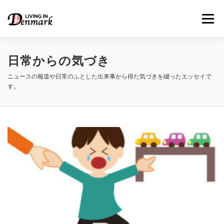
コ
ン
メニュー
テ
ン
ツ
へ
日常からの気づき
ス
キ
ニュースの報道や日常のふとした出来事から得た気づきを綴ったエッセイで
LIFE TIPS
FOOD
– 生活便利帳
– ごはん事情
ッ
す。
プ
STUDY
– 留学関連情報
WORK
– デンマークの働き方
OUR INSIGHT
– 日本人の考察