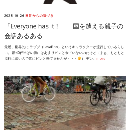
MEDIA
TRAVEL
– メディア掲載
– 旅行
2025-10-26
日常からの気づき
「Everyone has it！」 国を越える親子の
EVERYDAY
– 日常ブログ
会話あるある
最近、世界的に ラブブ（LavaBoo）というキャラクターが流行しているらし
ABOUT US
- サイトについて
い。 齢40代半ばの僕にはあまりピンと来ていないのだけど（まぁ、もともと
流行に疎いので常にピンと来てませんが・・・
） デン…
more