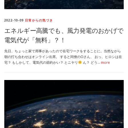
2022-10-09
日常からの気づき
エネルギー高騰でも、風力発電のおかげで
電気代が「無料」？！
先日、ちょっと家で用事があったので在宅ワークをすることに。当然ながら
朝の打ち合わせはオンライン出席。 すると同僚のOさん、 おっ、ヒロシは在
宅？ もしかして、電気代の節約かい？ とニヤリ
ん？ どう…
more