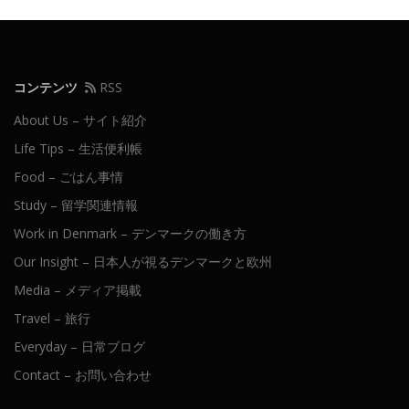
シ
ョ
ン
コンテンツ
RSS
About Us – サイト紹介
Life Tips – 生活便利帳
Food – ごはん事情
Study – 留学関連情報
Work in Denmark – デンマークの働き方
Our Insight – 日本人が視るデンマークと欧州
Media – メディア掲載
Travel – 旅行
Everyday – 日常ブログ
Contact – お問い合わせ