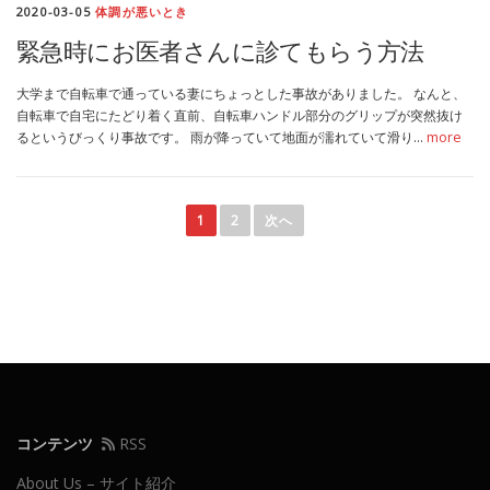
2020-03-05
体調が悪いとき
緊急時にお医者さんに診てもらう方法
大学まで自転車で通っている妻にちょっとした事故がありました。 なんと、
自転車で自宅にたどり着く直前、自転車ハンドル部分のグリップが突然抜け
るというびっくり事故です。 雨が降っていて地面が濡れていて滑り…
more
投
稿
1
2
次へ
ナ
ビ
ゲ
ー
シ
ョ
ン
コンテンツ
RSS
About Us – サイト紹介