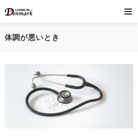
コ
ン
メニュー
テ
ン
ツ
へ
体調が悪いとき
ス
キ
LIFE TIPS
FOOD
– 生活便利帳
– ごはん事情
ッ
プ
STUDY
– 留学関連情報
WORK
– デンマークの働き方
OUR INSIGHT
– 日本人の考察