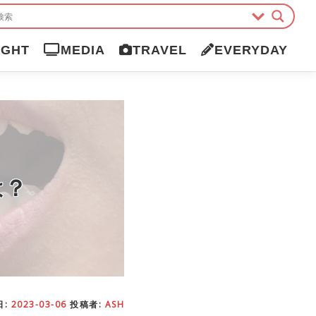
IGHT
MEDIA
TRAVEL
EVERYDAY
は？
日:
2023-03-06
投稿者:
ASH