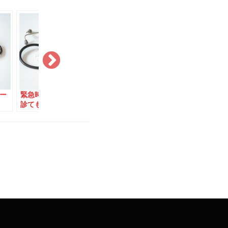
ー
緊急時にお医者さんに
医療費無料のデンマー
スーパーや
診てもらう方法
ク、お薬代は？
トアで買え
剤」