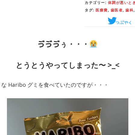
カテゴリー:
体調が悪いと
タグ:
医療費
,
歯医者
,
歯科
ゔゔゔぅ・・・
とうとうやってしまった〜 >_<
 Haribo グミを食べていたのですが・・・