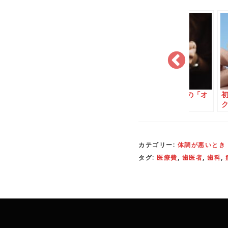
やドラッグス
日本人でも助成金がも
ロックダウン中の「オ
える「鎮痛
らえるEUの交換留学制
ンライン診療」
度
カテゴリー:
体調が悪いとき
タグ:
医療費
,
歯医者
,
歯科
,