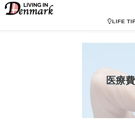
コ
ン
テ
LIFE TI
ン
ツ
へ
ス
キ
ッ
プ
医療