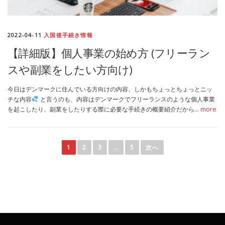
2022-04-11
入国後手続き情報
【詳細版】個人事業の始め方 (フリーラン
スや副業をしたい方向け)
今日はデンマークに住んでいる方向けの内容、しかもちょっとちょっとニッ
チな内容
と言うのも、内容はデンマークでフリーランスのような個人事業
を起こしたり、副業をしたりする際に必要な手続きの概要紹介だから…
more
投
稿
1
2
3
…
5
次へ
ナ
ビ
ゲ
ー
シ
ョ