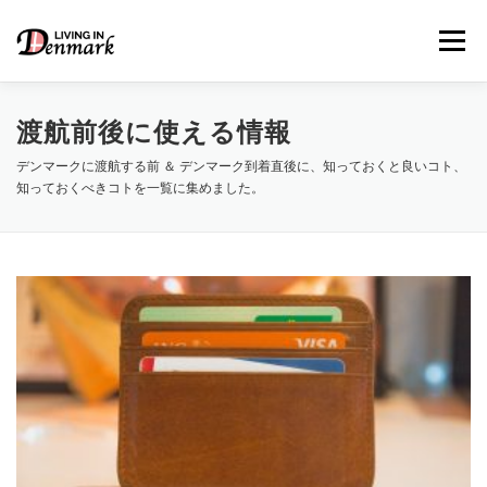
コ
ン
メニュー
テ
ン
ツ
へ
渡航前後に使える情報
ス
キ
デンマークに渡航する前 ＆ デンマーク到着直後に、知っておくと良いコト、
LIFE TIPS
FOOD
– 生活便利帳
– ごはん事情
ッ
知っておくべきコトを一覧に集めました。
プ
STUDY
– 留学関連情報
WORK
– デンマークの働き方
OUR INSIGHT
– 日本人の考察