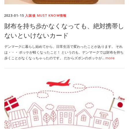
MEDIA
TRAVEL
– メディア掲載
– 旅行
2023-01-15
入国後 MUST KNOW情報
財布を持ち歩かなくなっても、絶対携帯し
EVERYDAY
– 日常ブログ
ないといけないカード
デンマークに暮らし始めてから、日常生活で変わったことがあります。 それ
ABOUT US
- サイトについて
は・・・ ポッケが軽くなったこと！ というのも、デンマークでは財布を持ち
歩くことがなくなっちゃったのです。 だからズボンのポッケが…
more