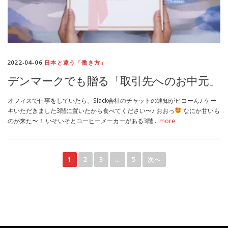
2022-04-06
日本と違う「働き方」
デンマークでも贈る「取引先へのお中元」
オフィスで仕事をしていたら、Slack会社のチャットの通知がピコーん♪ ケー
キいただきました3階に置いたから食べてください〜♪ おおっ
なにか甘いも
のが来た〜！ いそいそとコーヒーメーカーがある3階…
more
投
稿
1
2
3
…
5
次へ
ナ
ビ
ゲ
ー
シ