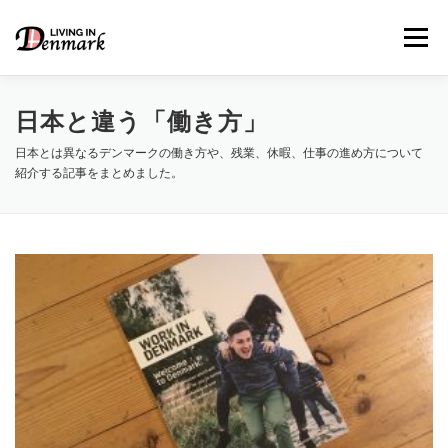
コ
ン
メニュー
テ
ン
ツ
へ
日本と違う「働き方」
ス
キ
日本とは異なるデンマークの働き方や、残業、休暇、仕事の進め方について
LIFE TIPS
FOOD
– 生活便利帳
– ごはん事情
ッ
紹介する記事をまとめました。
プ
STUDY
– 留学関連情報
WORK
– デンマークの働き方
OUR INSIGHT
– 日本人の考察