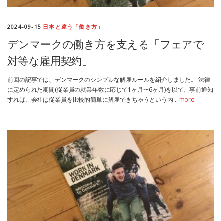
MEDIA
TRAVEL
– メディア掲載
– 旅行
2024-09-15
日本と違う「働き方」
デンマークの働き方を支える「フェアで
EVERYDAY
– 日常ブログ
対等な雇用契約」
前回の記事では、デンマークのシンプルな解雇ルールを紹介しました。 法律
ABOUT US
- サイトについて
に定められた期間(従業員の就業年数に応じて1ヶ月〜6ヶ月)を以て、事前通知
すれば、会社は従業員を比較的簡単に解雇できちゃうという内…
more