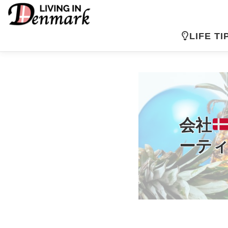
コ
ン
テ
LIFE TI
ン
ツ
へ
ス
キ
ッ
プ
会社
ーテ