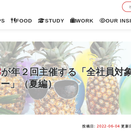
PS
FOOD
STUDY
WORK
OUR INS
が年２回主催する「全社員対
ィー」（夏編）
投稿日:
2022-06-04
更新