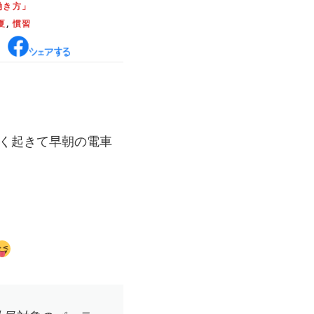
働き方」
夏
,
慣習
く起きて早朝の電車