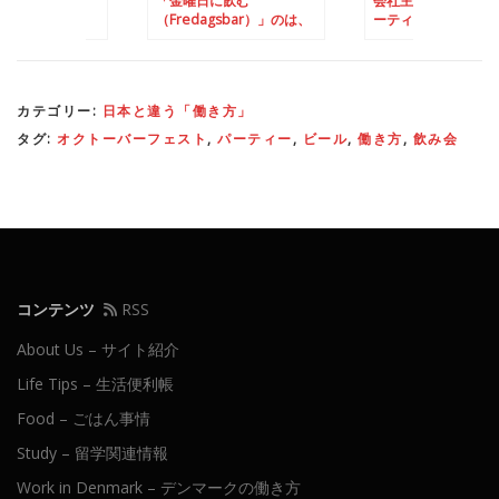
うデンマークの
「金曜日に飲む
会社主催の全社員対
ケーション」
（Fredagsbar）」のは、
ーティー（冬編）
デンマークの飲み文化のひ
とつ
カテゴリー:
日本と違う「働き方」
タグ:
オクトーバーフェスト
,
パーティー
,
ビール
,
働き方
,
飲み会
コンテンツ
RSS
About Us – サイト紹介
Life Tips – 生活便利帳
Food – ごはん事情
Study – 留学関連情報
Work in Denmark – デンマークの働き方