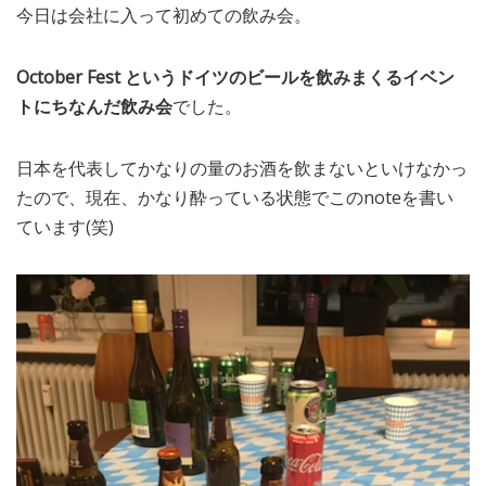
今日は会社に入って初めての飲み会。
MEDIA
TRAVEL
– メディア掲載
– 旅行
October Fest というドイツのビールを飲みまくるイベン
EVERYDAY
– 日常ブログ
トにちなんだ飲み会
でした。
日本を代表してかなりの量のお酒を飲まないといけなかっ
ABOUT US
- サイトについて
たので、現在、かなり酔っている状態でこのnoteを書い
ています(笑)