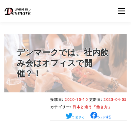
コ
ン
メニュー
テ
ン
ツ
へ
ス
キ
LIFE TIPS
FOOD
– 生活便利帳
– ごはん事情
ッ
デンマークでは、社内飲
プ
み会はオフィスで開
STUDY
– 留学関連情報
催？！
WORK
– デンマークの働き方
投稿日:
2020-10-10
更新日:
2023-04-05
カテゴリー:
日本と違う「働き方」
OUR INSIGHT
– 日本人の考察