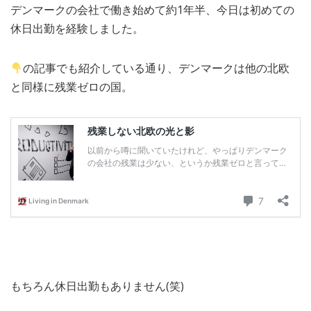
デンマークの会社で働き始めて約1年半、今日は初めての
MEDIA
TRAVEL
– メディア掲載
– 旅行
休日出勤を経験しました。
EVERYDAY
– 日常ブログ
の記事でも紹介している通り、デンマークは他の北欧
と同様に残業ゼロの国。
ABOUT US
- サイトについて
もちろん休日出勤もありません(笑)