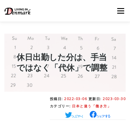
コ
ン
メニュー
テ
ン
ツ
へ
ス
キ
LIFE TIPS
FOOD
– 生活便利帳
– ごはん事情
ッ
プ
休日出勤した分は、手当
ではなく「代休」で調整
STUDY
– 留学関連情報
WORK
– デンマークの働き方
投稿日:
2022-03-06
更新日:
2023-03-30
カテゴリー:
日本と違う「働き方」
OUR INSIGHT
– 日本人の考察