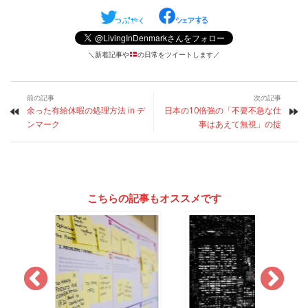
＼新着記事や
の日常をツイートします／
前の記事
次の記事
余った有給休暇の処理方法 in デ
日本の10倍強の「不要不急な仕
ンマーク
事はあえて無視」の掟
こちらの記事もオススメです