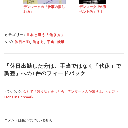
クの「仕事の振ら
デンマークでの残業は「イ
契約で決めたこと以
ベント的」？！
っちゃダメ！なデン
カテゴリー:
日本と違う「働き方」
タグ:
休日出勤
,
働き方
,
手当
,
残業
「
休日出勤した分は、手当ではなく「代休」で
調整
」への1件のフィードバック
ピンバック:
会社で「盛り塩」をしたら、デンマーク人が盛り上がった話 -
Living in Denmark
コメントは受け付けていません。