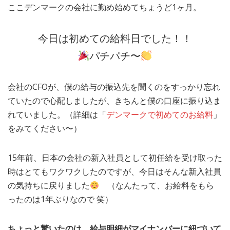
ここデンマークの会社に勤め始めてちょうど1ヶ月。
MEDIA
TRAVEL
– メディア掲載
– 旅行
今日は初めての給料日でした！！
EVERYDAY
– 日常ブログ
パチパチ〜
会社のCFOが、僕の給与の振込先を聞くのをすっかり忘れ
ABOUT US
- サイトについて
ていたので心配しましたが、きちんと僕の口座に振り込ま
れていました。（詳細は「
デンマークで初めてのお給料
」
をみてください〜）
15年前、日本の会社の新入社員として初任給を受け取った
時はとてもワクワクしたのですが、今日はそんな新入社員
の気持ちに戻りました
（なんたって、お給料をもら
ったのは1年ぶりなので 笑）
ちょっと驚いたのは、給与明細がマイナンバーに紐づいて