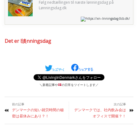
Følg nedtællingen til næste lønningsdag på
Lønningsdag.dk
https://xn--lnningsdag-0cb.dk/
Det er l淡nningsdag
＼新着記事や
の日常をツイートします／
前の記事
次の記事
デンマークの短い就労時間の秘
デンマークでは、社内飲み会は
密は昼休みにあり？！
オフィスで開催？！