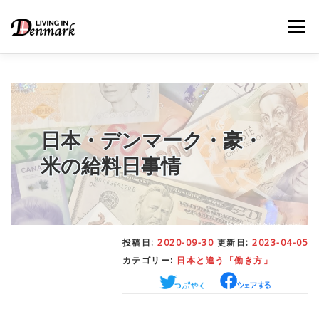
コ
ン
メニュー
テ
ン
ツ
へ
ス
キ
LIFE TIPS
FOOD
– 生活便利帳
– ごはん事情
ッ
プ
日本・デンマーク・豪・
米の給料日事情
STUDY
– 留学関連情報
WORK
– デンマークの働き方
投稿日:
2020-09-30
更新日:
2023-04-05
カテゴリー:
日本と違う「働き方」
OUR INSIGHT
– 日本人の考察