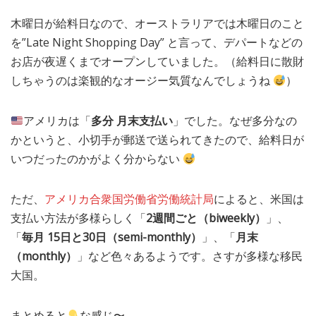
木曜日が給料日なので、オーストラリアでは木曜日のこと
を”Late Night Shopping Day” と言って、デパートなどの
お店が夜遅くまでオープンしていました。（給料日に散財
しちゃうのは楽観的なオージー気質なんでしょうね
）
アメリカは「
多分 月末支払い
」でした。なぜ多分なの
かというと、小切手が郵送で送られてきたので、給料日が
いつだったのかがよく分からない
ただ、
アメリカ合衆国労働省労働統計局
によると、米国は
支払い方法が多様らしく「
2週間ごと（biweekly）
」、
「
毎月 15日と30日（semi-monthly）
」、「
月末
（monthly）
」など色々あるようです。さすが多様な移民
大国。
まとめると
な感じ〜。