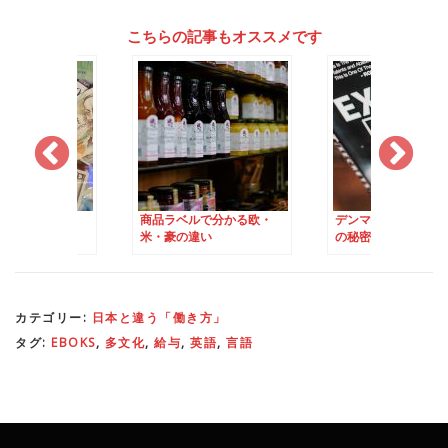
こちらの記事もオススメです
にもらえちゃう
商品ラベルで分かる欧・
デンマークの短い就
の特別補助金」
米・豪の違い
の秘密は昼休みにあ
カテゴリー:
日本と違う「働き方」
タグ:
EBOKS
,
多文化
,
給与
,
英語
,
言語