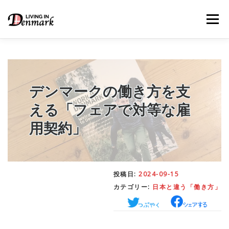
コ
ン
メニュー
テ
ン
ツ
へ
ス
キ
LIFE TIPS
FOOD
– 生活便利帳
– ごはん事情
ッ
デンマークの働き方を支
プ
える「フェアで対等な雇
STUDY
– 留学関連情報
用契約」
WORK
– デンマークの働き方
投稿日:
2024-09-15
カテゴリー:
日本と違う「働き方」
OUR INSIGHT
– 日本人の考察