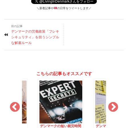
＼新着記事や
の日常をツイートします／
前の記事
デンマークの労働政策「フレキ
シキュリティ」を担うシンプル
な解雇ルール
こちらの記事もオススメです
マークの短い就労時間
デンマークの「仕事の振ら
僕の会社
の週