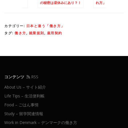
密は昼休みにあり？！
れ方」
やつの日」
カテゴリー:
日本と違う「働き方」
タグ:
働き方
,
就業規則
,
雇用契約
コンテンツ
RSS
About Us – サイト紹介
Life Tips – 生活便利帳
Food – ごはん事情
Study – 留学関連情報
Work in Denmark – デンマークの働き方