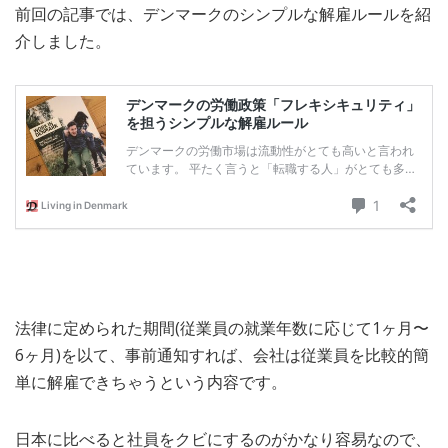
前回の記事では、デンマークのシンプルな解雇ルールを紹
MEDIA
TRAVEL
– メディア掲載
– 旅行
介しました。
EVERYDAY
– 日常ブログ
ABOUT US
- サイトについて
法律に定められた期間(従業員の就業年数に応じて1ヶ月〜
6ヶ月)を以て、事前通知すれば、会社は従業員を比較的簡
単に解雇できちゃうという内容です。
日本に比べると社員をクビにするのがかなり容易なので、