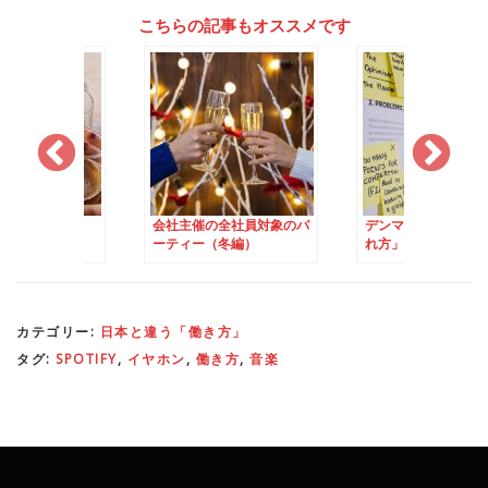
こちらの記事もオススメです
うデンマークの
会社主催の全社員対象のパ
デンマークの「仕事
ケーション」
ーティー（冬編）
れ方」
カテゴリー:
日本と違う「働き方」
タグ:
SPOTIFY
,
イヤホン
,
働き方
,
音楽