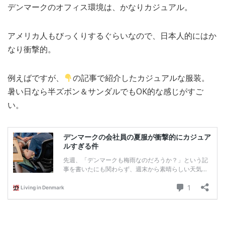
デンマークのオフィス環境は、かなりカジュアル。
MEDIA
TRAVEL
– メディア掲載
– 旅行
アメリカ人もびっくりするぐらいなので、日本人的にはか
EVERYDAY
– 日常ブログ
なり衝撃的。
例えばですが、
の記事で紹介したカジュアルな服装。
ABOUT US
- サイトについて
暑い日なら半ズボン＆サンダルでもOK的な感じがすご
い。