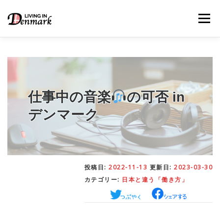
コ
ン
メニュー
テ
ン
ツ
へ
ス
キ
LIFE TIPS
FOOD
– 生活便利帳
– ごはん事情
ッ
プ
仕事中の音楽
の可否 in
デンマーク
STUDY
– 留学関連情報
WORK
– デンマークの働き方
投稿日:
2022-11-13
更新日:
2023-03-30
カテゴリー:
日本と違う「働き方」
OUR INSIGHT
– 日本人の考察