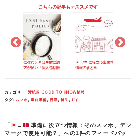
こちらの記事もオススメです
むときは事前に調
→
に役立つ出国準備
→
準備に役立
良い「個人包括賠
情報のまとめ
報：荷物の取捨選択
険」
カテゴリー:
渡航前 GOOD TO KNOW情報
タグ:
スマホ
,
事前準備
,
携帯
,
留学
,
駐在
「
→
準備に役立つ情報：そのスマホ、デン
マークで使用可能？
」への1件のフィードバッ