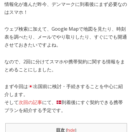
情報化が進んだ昨今、デンマークに到着後にまず必要なの
MEDIA
TRAVEL
– メディア掲載
– 旅行
はスマホ！
EVERYDAY
– 日常ブログ
ウェブ検索に加えて、Google Mapで地図を見たり、時刻
表を調べたり、メールでやり取りしたり、すぐにでも開通
させておきたいですよね。
ABOUT US
- サイトについて
なので、2回に分けてスマホや携帯契約に関する情報をま
とめることにしました。
まず今回は
出国前に検討・手続きすることを中心に紹
介します。
そして
次回の記事
にて、
到着後にすぐ契約できる携帯
プランを紹介する予定です。
目次
[
hide
]