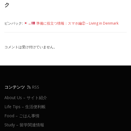
ク
ピンバック:
→
準備に役立つ情報：スマホ編② – Living in Denmark
コメントは受け付けていません。
コンテンツ
RSS
About Us – サイト紹介
Life Tips – 生活便利帳
Food – ごはん事情
Study – 留学関連情報