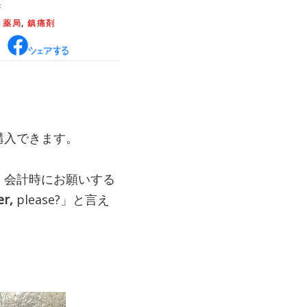
き
,
薬局
,
鎮痛剤
購入できます。
、会計時にお願いする
er,
please?」と言え