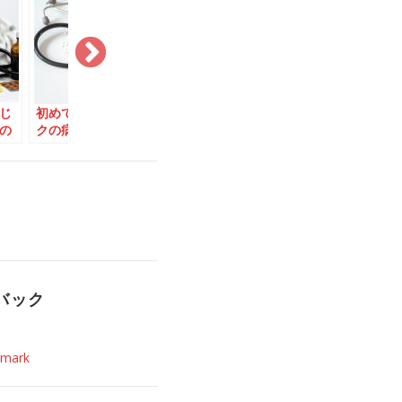
じ
初めて行ったデンマー
医療費無料のデンマー
スーパー
の
クの病院
ク、インフルエンザに
本でお馴染
なったら？
菜」
バック
ark