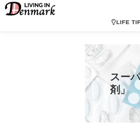
コ
ン
テ
LIFE TI
ン
ツ
へ
ス
キ
ッ
プ
スー
剤」