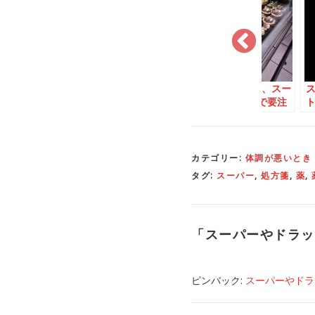
で買える日
スーパー
で買えるの
12月24～26日は、スー
染みの「野
ど飴
パーが休みなので要注
意！
カテゴリー:
体調が悪いとき
タグ:
スーパー
,
処方箋
,
薬
,
「
スーパーやドラッ
ピンバック:
スーパーやドラッ