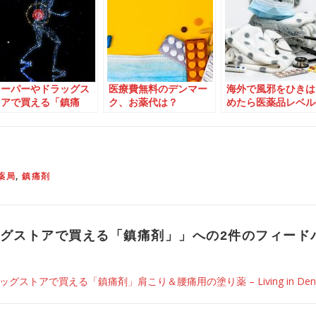
スーパーやドラッグス
医療費無料のデンマー
海外で風邪をひきは
トアで買える「鎮痛
ク、お薬代は？
めたら医薬品レベル
剤」肩こり＆腰痛用の
「のど飴」がオスス
塗り薬
メ！
薬局
,
鎮痛剤
グストアで買える「鎮痛剤」
」への2件のフィード
グストアで買える「鎮痛剤」肩こり＆腰痛用の塗り薬 – Living in Denm