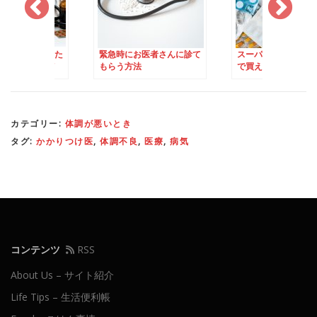
お医者さんに診て
スーパーやドラッグストア
医療費無料のデンマ
法
で買える「鎮痛剤」
歯科治療は？
カテゴリー:
体調が悪いとき
タグ:
かかりつけ医
,
体調不良
,
医療
,
病気
コンテンツ
RSS
About Us – サイト紹介
Life Tips – 生活便利帳