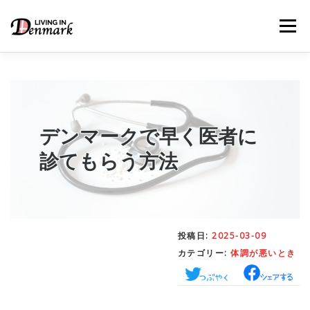
コ
ン
メニュー
テ
ン
ツ
へ
ス
キ
LIFE TIPS
FOOD
– 生活便利帳
– ごはん事情
ッ
プ
デンマークで早く医者に
診てもらう方法
STUDY
– 留学関連情報
WORK
– デンマークの働き方
投稿日:
2025-03-09
カテゴリー:
体調が悪いとき
OUR INSIGHT
– 日本人の考察