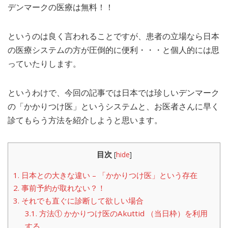
デンマークの医療は無料！！
MEDIA
TRAVEL
– メディア掲載
– 旅行
というのは良く言われることですが、患者の立場なら日本
EVERYDAY
– 日常ブログ
の医療システムの方が圧倒的に便利・・・と個人的には思
っていたりします。
ABOUT US
- サイトについて
というわけで、今回の記事では日本では珍しいデンマーク
の「かかりつけ医」というシステムと、お医者さんに早く
診てもらう方法を紹介しようと思います。
目次
[
hide
]
1.
日本との大きな違い – 「かかりつけ医」という存在
2.
事前予約が取れない？！
3.
それでも直ぐに診断して欲しい場合
3.1.
方法① かかりつけ医のAkuttid （当日枠）を利用
する