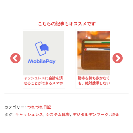
こちらの記事もオススメです
ュレスに会計を済
財布を持ち歩かなくなって
寄付やチップもキャ
とができるスマホ
も、絶対携帯しないといけ
レス！
bilePay」
ないカード
カテゴリー:
つれづれ日記
タグ:
キャッシュレス
,
システム障害
,
デジタルデンマーク
,
現金