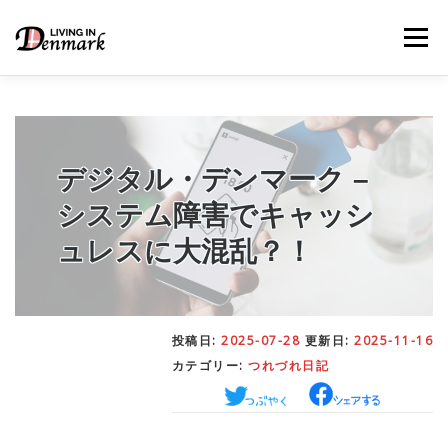
コ
ン
メニュー
テ
ン
ツ
へ
ス
キ
LIFE TIPS
FOOD
– 生活便利帳
– ごはん事情
ッ
デジタル・デンマーク –
プ
システム障害でキャッシ
STUDY
– 留学関連情報
ュレスに大混乱？！
WORK
– デンマークの働き方
投稿日:
2025-07-28
更新日:
2025-11-16
カテゴリー:
つれづれ日記
OUR INSIGHT
– 日本人の考察