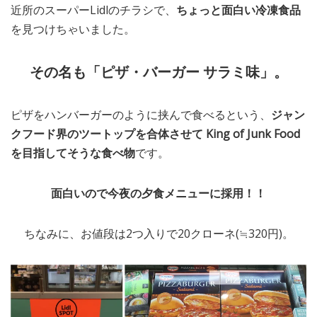
近所のスーパーLidlのチラシで、
ちょっと面白い冷凍食品
MEDIA
TRAVEL
– メディア掲載
– 旅行
を見つけちゃいました。
EVERYDAY
– 日常ブログ
その名も「ピザ・バーガー サラミ味」。
ピザをハンバーガーのように挟んで食べるという、
ジャン
ABOUT US
- サイトについて
クフード界のツートップを合体させて King of Junk Food
を目指してそうな食べ物
です。
面白いので今夜の夕食メニューに採用！！
ちなみに、お値段は2つ入りで20クローネ(≒320円)。