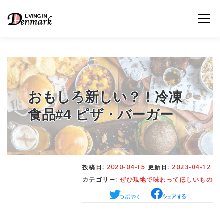
コ
ン
メニュー
テ
ン
ツ
へ
ス
キ
LIFE TIPS
FOOD
– 生活便利帳
– ごはん事情
ッ
プ
おもしろ新しい？！冷凍
食品#4 ピザ・バーガー
STUDY
– 留学関連情報
WORK
– デンマークの働き方
投稿日:
2020-04-15
更新日:
2023-04-12
カテゴリー:
ぜひ現地で味わってほしいもの
OUR INSIGHT
– 日本人の考察