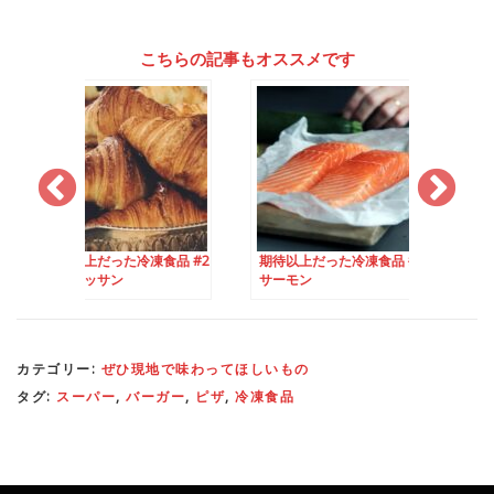
こちらの記事もオススメです
った冷凍食品 #2
期待以上だった冷凍食品 #3
期待以上だった冷凍食
サン
サーモン
ラタトゥイユ
カテゴリー:
ぜひ現地で味わってほしいもの
タグ:
スーパー
,
バーガー
,
ピザ
,
冷凍食品