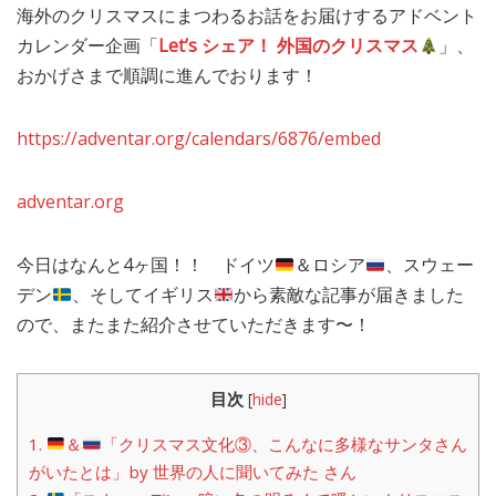
海外のクリスマスにまつわるお話をお届けするアドベント
MEDIA
TRAVEL
– メディア掲載
– 旅行
カレンダー企画「
Let’s シェア！ 外国のクリスマス
」、
おかげさまで順調に進んでおります！
EVERYDAY
– 日常ブログ
https://adventar.org/calendars/6876/embed
ABOUT US
- サイトについて
adventar.org
今日はなんと4ヶ国！！ ドイツ
＆ロシア
、スウェー
デン
、そしてイギリス
から素敵な記事が届きました
ので、またまた紹介させていただきます〜！
目次
[
hide
]
1.
＆
「クリスマス文化③、こんなに多様なサンタさん
がいたとは」by 世界の人に聞いてみた さん