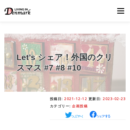
コ
ン
メニュー
テ
ン
ツ
へ
ス
キ
LIFE TIPS
FOOD
– 生活便利帳
– ごはん事情
ッ
プ
Let’s シェア！外国のクリ
スマス #7 #8 #10
STUDY
– 留学関連情報
WORK
– デンマークの働き方
投稿日:
2021-12-12
更新日:
2023-02-23
カテゴリー:
企画投稿
OUR INSIGHT
– 日本人の考察