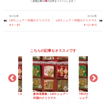
＼新着記事や
の日常をツイートします／
前の記事
次の記事
Let’s シェア！外国のクリスマス
Let’s シェア！外国のクリスマス
# 5 ~ #7
# 12~#15
こちらの記事もオススメです
 シェア！外国のクリス
参加者募集：Let’s シェア！
HELPお願いします：Le
外国のクリスマス
シェア！外国のクリ