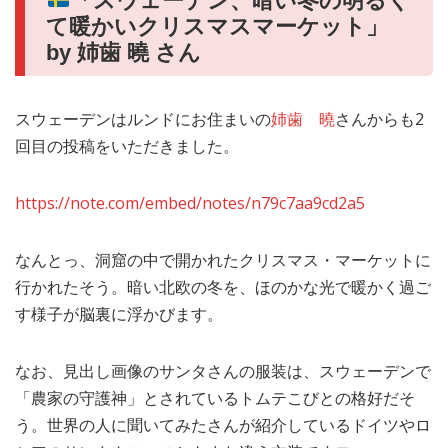
「スウェーデン、暗い冬の明るく
て暖かいクリスマスマーケット」
by 姉歯 曉 さん
スウェーデンはルンドにお住まいの
姉歯 曉
さんからも2
回目の投稿をいただきました。
https://note.com/embed/notes/n79c7aa9cd2a5
なんとっ、洞窟の中で開かれたクリスマス・マーケットに
行かれたそう。暗い北欧の冬を、ほのかな光で暖かく過ご
す様子が脳裏に浮かびます。
なお、見出し画像のサンタさんの服装は、スウェーデンで
「農家の守護神」とされているトムテこびとの格好だそ
う。世界の人に聞いてみたさんが紹介しているドイツやロ