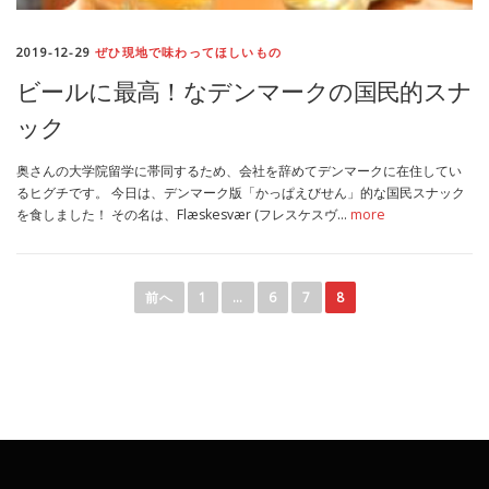
2019-12-29
ぜひ現地で味わってほしいもの
ビールに最高！なデンマークの国民的スナ
ック
奥さんの大学院留学に帯同するため、会社を辞めてデンマークに在住してい
るヒグチです。 今日は、デンマーク版「かっぱえびせん」的な国民スナック
を食しました！ その名は、Flæskesvær (フレスケスヴ…
more
投
稿
前へ
1
…
6
7
8
ナ
ビ
ゲ
ー
シ
ョ