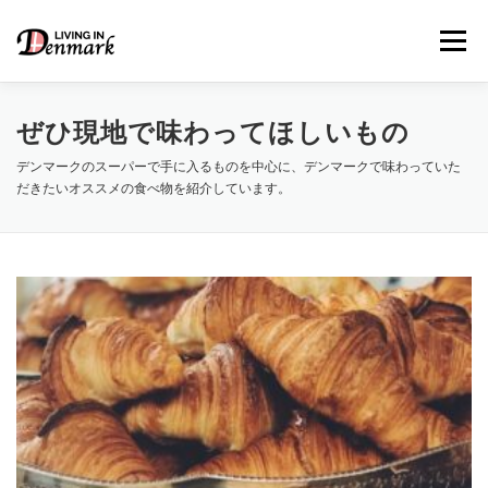
コ
ン
メニュー
テ
ン
ツ
へ
ぜひ現地で味わってほしいもの
ス
キ
デンマークのスーパーで手に入るものを中心に、デンマークで味わっていた
LIFE TIPS
FOOD
– 生活便利帳
– ごはん事情
ッ
だきたいオススメの食べ物を紹介しています。
プ
STUDY
– 留学関連情報
WORK
– デンマークの働き方
OUR INSIGHT
– 日本人の考察