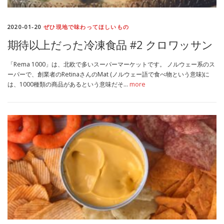
MEDIA
TRAVEL
– メディア掲載
– 旅行
2020-01-20
ぜひ現地で味わってほしいもの
期待以上だった冷凍食品 #2 クロワッサン
EVERYDAY
– 日常ブログ
「Rema 1000」は、北欧で多いスーパーマーケットです。 ノルウェー系のス
ーパーで、創業者のRetinaさんのMat (ノルウェー語で食べ物という意味)に
は、1000種類の商品があるという意味だそ…
more
ABOUT US
- サイトについて