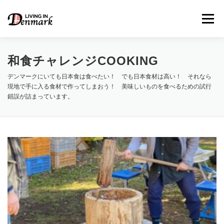
コ
ン
メニュー
テ
ン
ツ
へ
和食チャレンジCOOKING
ス
キ
デンマークにいても日本食は食べたい！ でも日本食材は高い！ それなら
LIFE TIPS
FOOD
– 生活便利帳
– ごはん事情
ッ
現地で手に入る食材で作ってしまおう！ 美味しいものを食べるための試行
プ
錯誤が詰まっています。
STUDY
– 留学関連情報
WORK
– デンマークの働き方
OUR INSIGHT
– 日本人の考察