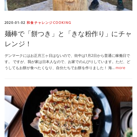
MEDIA
TRAVEL
– メディア掲載
– 旅行
2020-01-02
和食チャレンジCOOKING
EVERYDAY
– 日常ブログ
麺棒で「餅つき」と「きな粉作り」にチャ
レンジ！
ABOUT US
- サイトについて
デンマークにはお正月三ヶ日はないので、街中は1月2日から普通に稼働日で
す。 ですが、我が家は日本人なので、お家でのんびりしています。ただ、ど
うしてもお餅が食べたくなり、自分たちでお餅を作りました！ 海…
more