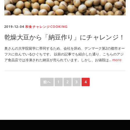
2019-12-04
和食チャレンジCOOKING
乾燥大豆から「納豆作り」にチャレンジ！
奥さんの大学院留学に帯同するため、会社を辞め、デンマーク第2の都市オー
フスに住んでいるひぐちです。 以前の記事でも紹介した通り、こちらのアジ
ア食品店では冷凍された納豆が売られています。しかし、お値段は…
more
投
稿
前へ
1
2
3
4
ナ
ビ
ゲ
ー
シ
ョ