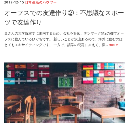
2019-12-15
日常生活のハウツー
MEDIA
TRAVEL
– メディア掲載
– 旅行
オーフスでの友達作り②：不思議なスポー
ツで友達作り
EVERYDAY
– 日常ブログ
奥さんの大学院留学に帯同するため、会社を辞め、デンマーク第2の都市オー
フスに住んでいるひぐちです。 新しいことが沢山あるので、海外に住むのは
とてもエキサイティングです。 一方で、語学の問題に加えて、慣…
more
ABOUT US
- サイトについて