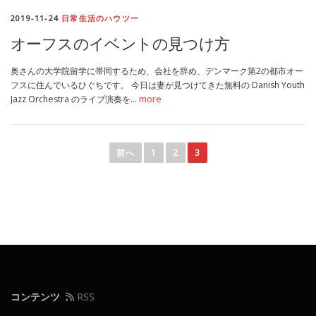
2019-11-24
日常生活のハウツー
オーフスのイベントの見つけ方
奥さんの大学院留学に帯同するため、会社を辞め、デンマーク第2の都市オー
フスに住んでいるひぐちです。 今日は妻が見つけてきた無料の Danish Youth
Jazz Orchestra のライブ演奏を…
more
投
稿
前へ
1
2
3
ナ
ビ
ゲ
ー
シ
ョ
ン
コンテンツ
RSS