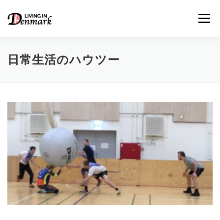
コ
ン
メニュー
テ
ン
ツ
へ
日常生活のハウツー
ス
キ
LIFE TIPS
FOOD
– 生活便利帳
– ごはん事情
ッ
プ
STUDY
– 留学関連情報
WORK
– デンマークの働き方
OUR INSIGHT
– 日本人の考察