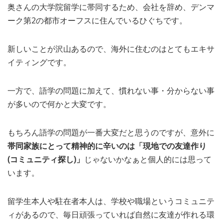
奥さんの大学院留学に帯同するため、会社を辞め、デンマ
MEDIA
TRAVEL
– メディア掲載
– 旅行
ーク第2の都市オーフスに住んでいるひぐちです。
EVERYDAY
– 日常ブログ
新しいことが沢山あるので、海外に住むのはとてもエキサ
イティングです。
ABOUT US
- サイトについて
一方で、語学の問題に加えて、慣れない事・分からない事
が多いので何かと大変です。
もちろん語学の問題が一番大変だと思うのですが、意外に
帯同家族にとって精神的に辛いのは「現地での友達作り
(コミュニティ探し)」
じゃないかなぁと個人的には思って
います。
留学生本人や駐在者本人は、学校や職場というコミュニテ
ィがあるので、毎日頑張っていれば自然に友達が作れる環