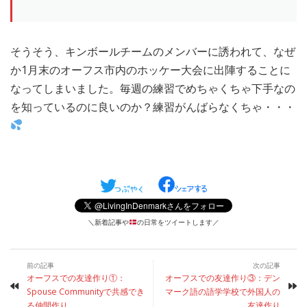
そうそう、キンボールチームのメンバーに誘われて、なぜ
か1月末のオーフス市内のホッケー大会に出陣することに
なってしまいました。毎週の練習でめちゃくちゃ下手なの
を知っているのに良いのか？練習がんばらなくちゃ・・・
＼新着記事や
の日常をツイートします／
前の記事
次の記事
オーフスでの友達作り①：
オーフスでの友達作り③：デン
Spouse Communityで共感でき
マーク語の語学学校で外国人の
る仲間作り
友達作り