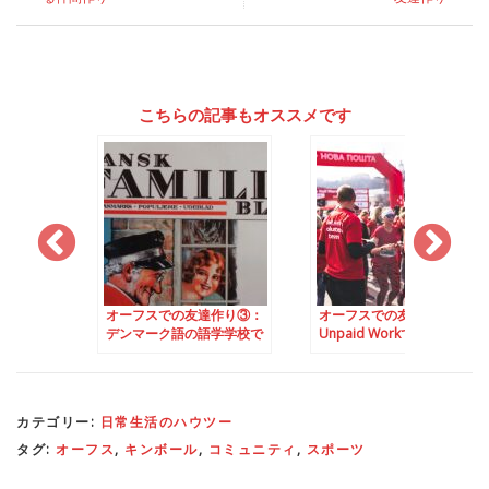
こちらの記事もオススメです
での友達作り③：
オーフスでの友達作り④：
オーフスのイベント
ク語の語学学校で
Unpaid Workで拡げる友達
け方
友達作り
の輪
カテゴリー:
日常生活のハウツー
タグ:
オーフス
,
キンボール
,
コミュニティ
,
スポーツ