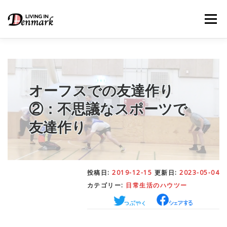
コ
ン
メニュー
テ
ン
ツ
へ
ス
キ
LIFE TIPS
FOOD
– 生活便利帳
– ごはん事情
ッ
オーフスでの友達作り
プ
②：不思議なスポーツで
STUDY
– 留学関連情報
友達作り
WORK
– デンマークの働き方
投稿日:
2019-12-15
更新日:
2023-05-04
カテゴリー:
日常生活のハウツー
OUR INSIGHT
– 日本人の考察