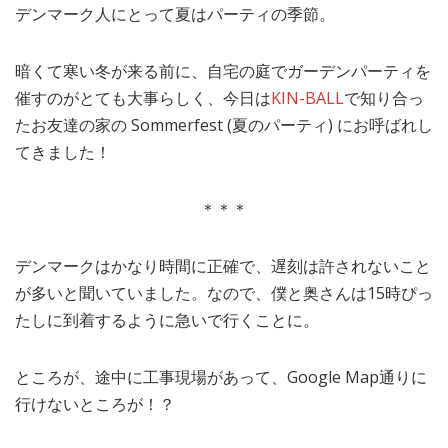
デンマーク人にとって夏はパーティの季節。
MEDIA
TRAVEL
– メディア掲載
– 旅行
暗くて寒い冬が来る前に、自宅の庭でガーデンパーティを
EVERYDAY
– 日常ブログ
催すのがとても大事らしく、今日は
KIN-BALL
で知り合っ
たお友達の家の Sommerfest (夏のパーティ) にお呼ばれし
てきました！
ABOUT US
- サイトについて
＊＊＊
デンマークはかなり時間に正確で、遅刻は許されないこと
が多いと聞いていました。なので、僕と奥さんは15時ぴっ
たしに到着するように急いで行くことに。
ところが、途中に工事現場があって、Google Map通りに
行けないところが！？