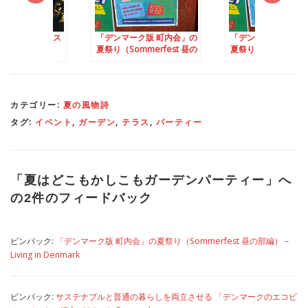
のジャズ・フェス
「デンマーク版 町内会」の
「デンマーク版 町内
夏祭り（Sommerfest 昼の
夏祭り（Sommerfes
部編）
部編）
カテゴリー:
夏の風物詩
タグ:
イベント
,
ガーデン
,
テラス
,
パーティー
「
夏はどこもかしこもガーデンパーティー
」へ
の2件のフィードバック
ピンバック:
「デンマーク版 町内会」の夏祭り（Sommerfest 昼の部編） –
Living in Denmark
ピンバック:
サステナブルと普通の暮らしを両立させる 「デンマークのエコビ