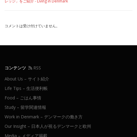
レッジ」をご紹介 - Living in Denmark
コメントは受け付けていません。
コンテンツ
RSS
About Us – サイト紹介
Life Tips – 生活便利帳
Food – ごはん事情
Study – 留学関連情報
Work in Denmark – デンマークの働き方
Our Insight – 日本人が視るデンマークと欧州
Media – メディア掲載