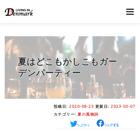
コ
ン
メニュー
テ
ン
ツ
へ
ス
キ
LIFE TIPS
FOOD
– 生活便利帳
– ごはん事情
ッ
プ
夏はどこもかしこもガー
デンパーティー
STUDY
– 留学関連情報
WORK
– デンマークの働き方
投稿日:
2020-08-23
更新日:
2023-03-07
カテゴリー:
夏の風物詩
OUR INSIGHT
– 日本人の考察