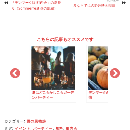
「デンマーク版 町内会」の夏祭
夏ならではの野外映画鑑賞！
り（Sommerfest 昼の部編）
こちらの記事もオススメです
もかしこもガーデ
デンマークのハロウィン事
夏至祭 – 魔女を焼く
ィー
情
ト
カテゴリー:
夏の風物詩
タグ:
イベント
,
パーティー
,
無料
,
町内会