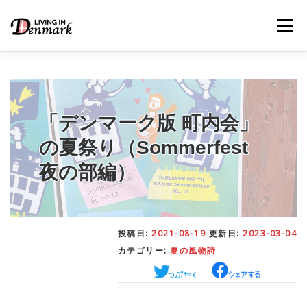
コ
ン
メニュー
テ
ン
ツ
へ
ス
キ
LIFE TIPS
FOOD
– 生活便利帳
– ごはん事情
ッ
「デンマーク版 町内会」
プ
の夏祭り（Sommerfest
STUDY
– 留学関連情報
夜の部編）
WORK
– デンマークの働き方
投稿日:
2021-08-19
更新日:
2023-03-04
カテゴリー:
夏の風物詩
OUR INSIGHT
– 日本人の考察