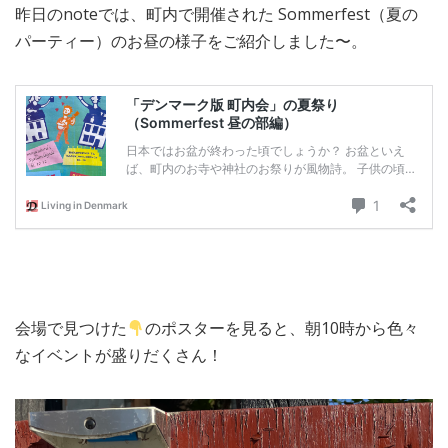
昨日のnoteでは、町内で開催された Sommerfest（夏の
MEDIA
TRAVEL
– メディア掲載
– 旅行
パーティー）のお昼の様子をご紹介しました〜。
EVERYDAY
– 日常ブログ
ABOUT US
- サイトについて
会場で見つけた
のポスターを見ると、朝10時から色々
なイベントが盛りだくさん！