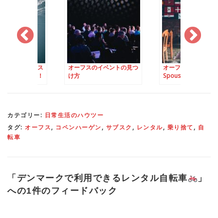
のイベントの見つ
オーフスでの友達作り①：
オーフスでの友達作
Spouse Communityで共感
不思議なスポーツで
できる仲間作り
り
カテゴリー:
日常生活のハウツー
タグ:
オーフス
,
コペンハーゲン
,
サブスク
,
レンタル
,
乗り捨て
,
自
転車
「
デンマークで利用できるレンタル自転車
」
への1件のフィードバック