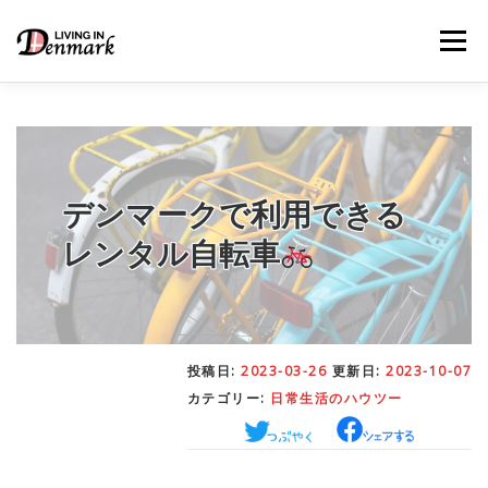
コ
ン
メニュー
テ
ン
ツ
へ
ス
キ
LIFE TIPS
FOOD
– 生活便利帳
– ごはん事情
ッ
プ
デンマークで利用できる
レンタル自転車
STUDY
– 留学関連情報
WORK
– デンマークの働き方
投稿日:
2023-03-26
更新日:
2023-10-07
カテゴリー:
日常生活のハウツー
OUR INSIGHT
– 日本人の考察