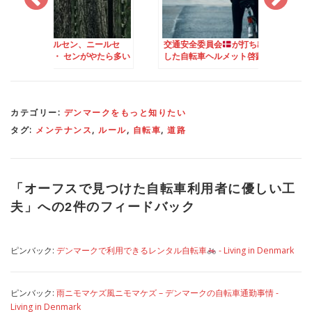
セン、ニールセ
交通安全委員会
が打ち出
日本と違う！デンマ
 センがやたら多い
した自転車ヘルメット啓蒙
道路工事
クの名字事情
キャンペーン
カテゴリー:
デンマークをもっと知りたい
タグ:
メンテナンス
,
ルール
,
自転車
,
道路
「
オーフスで見つけた自転車利用者に優しい工
夫
」への2件のフィードバック
ピンバック:
デンマークで利用できるレンタル自転車
- Living in Denmark
ピンバック:
雨ニモマケズ風ニモマケズ – デンマークの自転車通勤事情 -
Living in Denmark