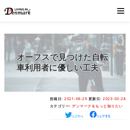
コ
ン
メニュー
テ
ン
ツ
へ
ス
キ
LIFE TIPS
FOOD
– 生活便利帳
– ごはん事情
ッ
プ
オーフスで見つけた自転
車利用者に優しい工夫
STUDY
– 留学関連情報
WORK
– デンマークの働き方
投稿日:
2021-06-29
更新日:
2023-03-28
カテゴリー:
デンマークをもっと知りたい
OUR INSIGHT
– 日本人の考察