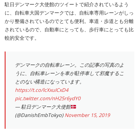
駐日デンマーク大使館のツイートで紹介されているよう
MEDIA
TRAVEL
– メディア掲載
– 旅行
に、自転車大国デンマークでは、自転車専用レーンがしっ
かり整備されているのでとても便利。車道・歩道とも分離
EVERYDAY
されているので、自動車にとっても、歩行車にとっても比
– 日常ブログ
較的安全です。
ABOUT US
- サイトについて
デンマークの自転車レーン。この記事の写真のよ
うに、自転車レーンを車が駐停車して邪魔するこ
とのない構造になっています。
https://t.co/lcXxuICxD4
pic.twitter.com/nH25r6ydY0
— 駐日デンマーク大使館
(@DanishEmbTokyo)
November 15, 2019