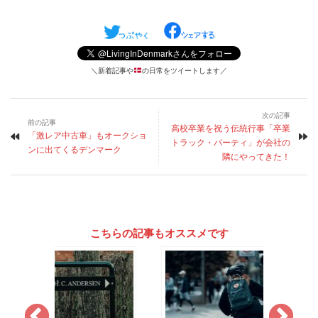
＼新着記事や
の日常をツイートします／
次の記事
前の記事
高校卒業を祝う伝統行事「卒業
「激レア中古車」もオークショ
トラック・パーティ」が会社の
ンに出てくるデンマーク
隣にやってきた！
こちらの記事もオススメです