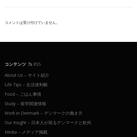
コメントは受け付けていません。
コンテンツ
RSS
About Us – サイト紹介
Life Tips – 生活便利帳
Food – ごはん事情
Study – 留学関連情報
Work in Denmark – デンマークの働き方
Our Insight – 日本人が視るデンマークと欧州
Media – メディア掲載