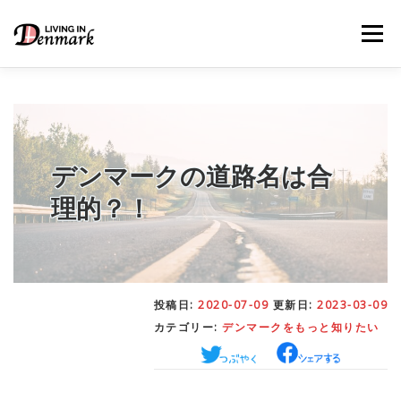
コ
ン
メニュー
テ
ン
ツ
へ
ス
キ
LIFE TIPS
FOOD
– 生活便利帳
– ごはん事情
ッ
プ
デンマークの道路名は合
理的？！
STUDY
– 留学関連情報
WORK
– デンマークの働き方
投稿日:
2020-07-09
更新日:
2023-03-09
カテゴリー:
デンマークをもっと知りたい
OUR INSIGHT
– 日本人の考察