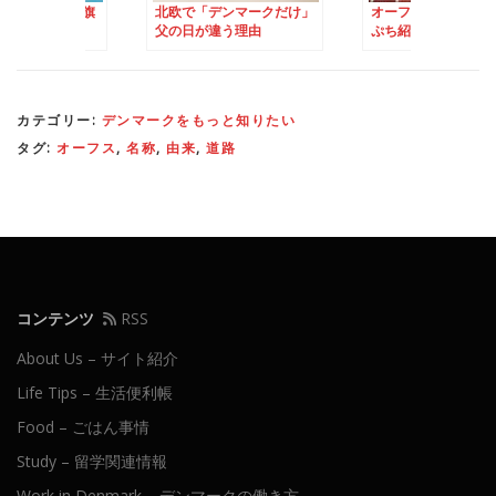
デンマークだけ」
オーフスってどんなとこ？
なかなかのお値段の
違う理由
ぷち紹介
ークの「Sushi」！
カテゴリー:
デンマークをもっと知りたい
タグ:
オーフス
,
名称
,
由来
,
道路
コンテンツ
RSS
About Us – サイト紹介
Life Tips – 生活便利帳
Food – ごはん事情
Study – 留学関連情報
Work in Denmark – デンマークの働き方