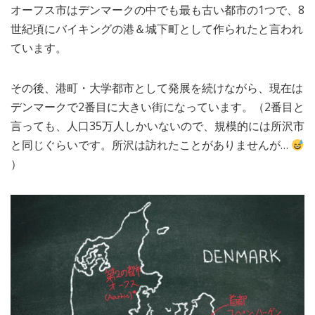
オーフス市はデンマークの中でも最も古い都市の1つで、8
MEDIA
TRAVEL
– メディア掲載
– 旅行
世紀頃にバイキングの港＆城下町として作られたと言われ
ています。
EVERYDAY
– 日常ブログ
その後、港町・大学都市として発展を続けながら、現在は
デンマークで2番目に大きい街になっています。（2番目と
ABOUT US
- サイトについて
言っても、人口35万人しかいないので、規模的には所沢市
と同じぐらいです。所沢は訪れたことがありませんが…
）