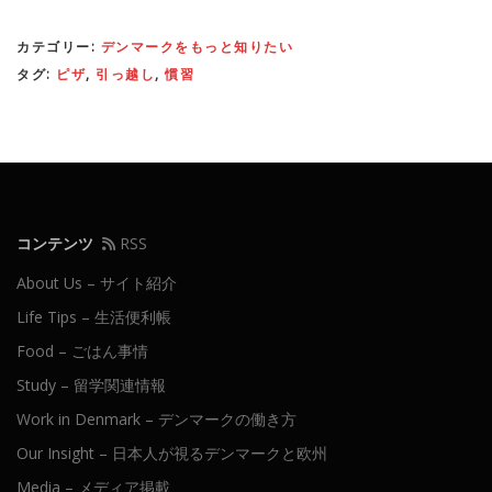
カテゴリー:
デンマークをもっと知りたい
タグ:
ピザ
,
引っ越し
,
慣習
コンテンツ
RSS
About Us – サイト紹介
Life Tips – 生活便利帳
Food – ごはん事情
Study – 留学関連情報
Work in Denmark – デンマークの働き方
Our Insight – 日本人が視るデンマークと欧州
Media – メディア掲載