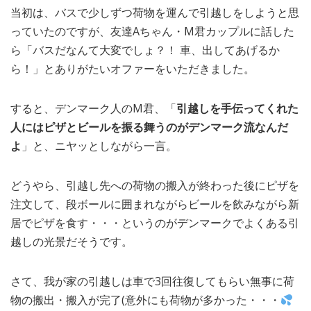
当初は、バスで少しずつ荷物を運んで引越しをしようと思
っていたのですが、友達Aちゃん・M君カップルに話した
ら「バスだなんて大変でしょ？！ 車、出してあげるか
ら！」とありがたいオファーをいただきました。
すると、デンマーク人のM君、「
引越しを手伝ってくれた
人にはピザとビールを振る舞うのがデンマーク流なんだ
よ
」と、ニヤッとしながら一言。
どうやら、引越し先への荷物の搬入が終わった後にピザを
注文して、段ボールに囲まれながらビールを飲みながら新
居でピザを食す・・・というのがデンマークでよくある引
越しの光景だそうです。
さて、我が家の引越しは車で3回往復してもらい無事に荷
物の搬出・搬入が完了(意外にも荷物が多かった・・・