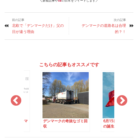
＼新着記事や
の日常をツイートします／
前の記事
次の記事
北欧で「デンマークだけ」父の
デンマークの道路名は合理
日が違う理由
的？！
こちらの記事もオススメです
クの奇抜なゴミ回
6月15日はデンマーク国旗
日本に比べて圧倒的
の誕生日
プルなデンマークの
警報の訓練日」