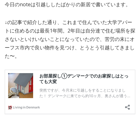
今日のnoteは引越ししたばかりの新居で書いています。
MEDIA
TRAVEL
– メディア掲載
– 旅行
↓の記事で紹介した通り、これまで住んでいた大学アパー
EVERYDAY
– 日常ブログ
トに住めるのは最長1年間。2年目は自分達で住む場所を探
さないといけいないことになっていたので、苦労の末にオ
ーフス市内で良い物件を見つけ、とうとう引越してきまし
ABOUT US
- サイトについて
た〜。