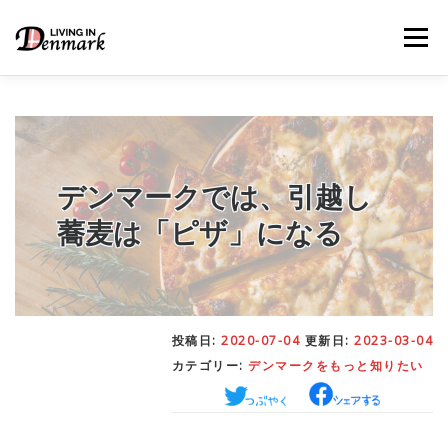
コ
ン
メニュー
テ
ン
ツ
へ
ス
キ
LIFE TIPS
FOOD
– 生活便利帳
– ごはん事情
ッ
プ
デンマークでは、引越し
蕎麦は「ピザ」になる
STUDY
– 留学関連情報
WORK
– デンマークの働き方
投稿日:
2020-07-04
更新日:
2023-03-04
カテゴリー:
デンマークをもっと知りたい
OUR INSIGHT
– 日本人の考察