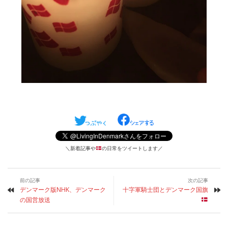
＼新着記事や
の日常をツイートします／
前の記事
次の記事
デンマーク版NHK、デンマーク
十字軍騎士団とデンマーク国旗
の国営放送