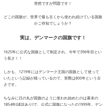
突然ですが問題です！
MEDIA
TRAVEL
– メディア掲載
– 旅行
どこの国旗が、世界で最も古くから使われ続けている国旗
EVERYDAY
– 日常ブログ
かご存知でしょうか？
実は、デンマークの国旗です！
ABOUT US
- サイトについて
1625年に公式な国旗として制定され、今年で396年目とい
う長さ！！
しかも、1219年にはデンマーク王国の国旗として使って
いたという記録が残っているので、実際は800年という古
さです。
ちなみに日の丸が国旗のように使われ始めたのは幕末の
1854年(諸説あり)で、公式に国旗になったの1999年。デン