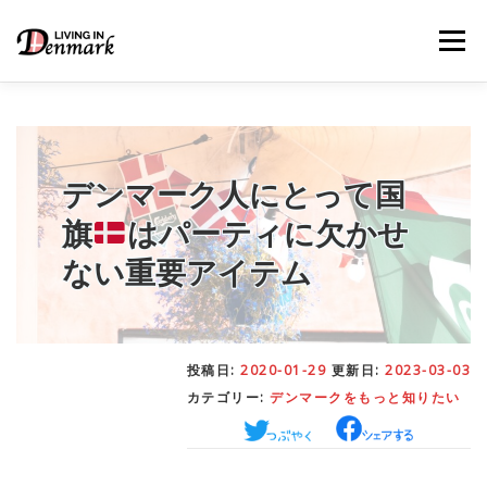
コ
ン
メニュー
テ
ン
ツ
へ
ス
キ
LIFE TIPS
FOOD
– 生活便利帳
– ごはん事情
ッ
デンマーク人にとって国
プ
旗
はパーティに欠かせ
STUDY
– 留学関連情報
ない重要アイテム
WORK
– デンマークの働き方
投稿日:
2020-01-29
更新日:
2023-03-03
カテゴリー:
デンマークをもっと知りたい
OUR INSIGHT
– 日本人の考察