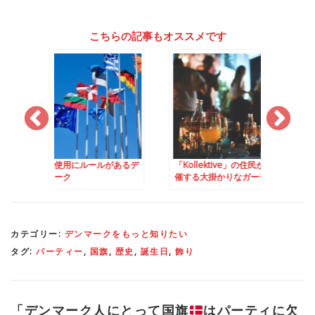
こちらの記事もオススメです
にルールがあるデ
「Kollektive」の住民が開
ゼリーの食べ方を知
催する大掛かりなガーデン
い？！デンマーク人
パーティ
カテゴリー:
デンマークをもっと知りたい
タグ:
パーティー
,
国旗
,
歴史
,
誕生日
,
飾り
「
デンマーク人にとって国旗
はパーティに欠