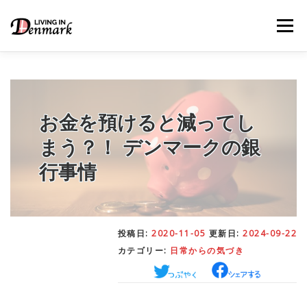
コ
ン
メニュー
テ
ン
ツ
へ
ス
キ
LIFE TIPS
FOOD
– 生活便利帳
– ごはん事情
ッ
お金を預けると減ってし
プ
まう？！ デンマークの銀
STUDY
– 留学関連情報
行事情
WORK
– デンマークの働き方
投稿日:
2020-11-05
更新日:
2024-09-22
カテゴリー:
日常からの気づき
OUR INSIGHT
– 日本人の考察