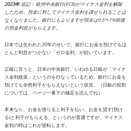
2023年
追記： 欧州中央銀行(ECB)がマイナス金利を解除
MEDIA
TRAVEL
– メディア掲載
– 旅行
したため、預金に対してマイナス金利を課せられることは
なくなりました。銀行にもよりますが現在は0.5〜1%前後
EVERYDAY
の預金利息がもらえます。
– 日常ブログ
日本では失われた20年のせいで、銀行にお金を預けてもほ
ABOUT US
- サイトについて
とんど利息がつかない「ゼロ金利」が続いています。
正確に言うと、日本の中央銀行、いわゆる日銀が「マイナ
ス金利政策」というのを行なっているため、銀行にお金を
預けても全然利子がもらえないという状況。（日銀の役割
については、ページ一番下の補足を読んでね）
本来なら、お金を借りると利子を払い、お金を貸す(預け
る)と利子がもらえる、というのが普通ですが、マイナス
金利の時はこれが逆転します。