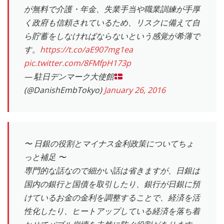
が無料で介護・年金、失業手当や職業訓練が手厚
く政府も信頼されているため、リスクに備えて自
ら貯蓄をしなければならないという感覚が希薄で
す。
https://t.co/aE907mg1ea
pic.twitter.com/8FMfpH173p
— 駐日デンマーク大使館
(@DanishEmbTokyo)
January 26, 2016
〜 日銀の役割とマイナス金利政策についてちょ
っと補足 〜
専門的な話なので細かい話は省きますが、日銀は
国内の銀行と国債を取引したり、銀行が日銀に預
けているお金の金利を調整することで、経済を活
性化したり、ヒートアップしている経済を落ち着