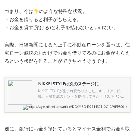
つまり、今は
のような特殊な状況。
・お金を借りると利子がもらえる。
・お金を貸す(預ける)と利子を払わないといけない。
実際、日経新聞によると上手に不動産ローンを選べば、住
宅ローン減税のおかげでお金を借りてるのにお金がもらえ
るという状況を作ることができちゃうそうです。
NIKKEI STYLEは次のステージに
NIKKEI STYLEが生まれ変わりました。キャリア、転
職、人材育成のヒントを提供してきた「リスキリン
グ」チャンネルは新生「NIKKEIリスキリング」に。ビ
https://style.nikkei.com/article/DGXMZO49771430T10C19A9PPE001/
ジネスパーソンのためのファッション情報を集めた
「Men’s Fashion」チャンネルは「THE NIKKEI
MAGAZINE」デジタル版に進化しました。
逆に、銀行にお金を預けているとマイナス金利でお金を取