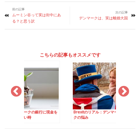
前の記事
次の記事
ムーミン谷って実は街中にあ
デンマークは、実は離婚大国
る？と思う訳
こちらの記事もオススメです
クの銀行に現金を
Brexitのリアル：デンマー
Brexitのリアル：
時
クの悩み
ディブローのように
くる