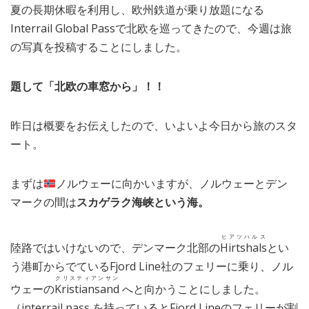
夏の長期休暇を利用し、欧州鉄道が乗り放題になる
MEDIA
TRAVEL
– メディア掲載
– 旅行
Interrail Global Passで北欧を巡ってきたので、今週は旅
の写真を投稿することにしました。
EVERYDAY
– 日常ブログ
題して「北欧の車窓から」！！
ABOUT US
- サイトについて
昨日は概要をお伝えしたので、いよいよ今日から旅のスタ
ート。
まずは
ノルウェーに向かいますが、ノルウェーとデン
マークの間は
スカゲラク海峡という海。
ヒアツハルス
陸路ではいけないので、デンマーク北部の
Hirtshals
とい
う港町からでているFjord Line社のフェリーに乗り、ノル
クリスティアンサン
ウェーの
Kristiansand
へと向かうことにしました。
（interrail pass を持っているとFjord Lineのフェリーが割