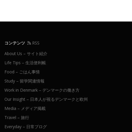
コンテンツ
RSS
About Us – サイト紹介
Life Tips – 生活便利帳
Food – ごはん事情
Study – 留学関連情報
Work in Denmark – デンマークの働き方
Our Insight – 日本人が視るデンマークと欧州
Media – メディア掲載
Travel – 旅行
Everyday – 日常ブログ