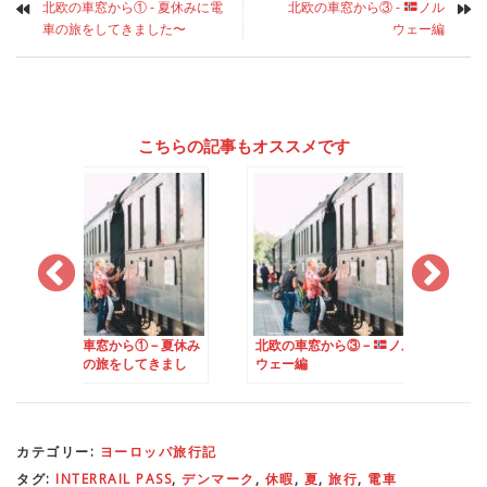
北欧の車窓から① - 夏休みに電
北欧の車窓から③ -
ノル
車の旅をしてきました〜
ウェー編
こちらの記事もオススメです
から① – 夏休み
北欧の車窓から③ –
ノル
北欧の車窓から④ –
旅をしてきまし
ウェー編
ェーデン編
カテゴリー:
ヨーロッパ旅行記
タグ:
INTERRAIL PASS
,
デンマーク
,
休暇
,
夏
,
旅行
,
電車