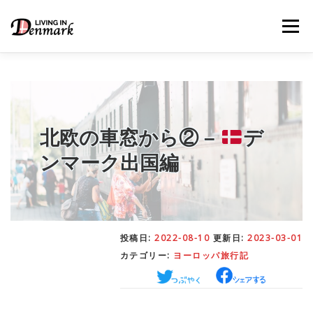
コ
ン
メニュー
テ
ン
ツ
へ
ス
キ
LIFE TIPS
FOOD
– 生活便利帳
– ごはん事情
ッ
プ
北欧の車窓から② –
デ
ンマーク出国編
STUDY
– 留学関連情報
WORK
– デンマークの働き方
投稿日:
2022-08-10
更新日:
2023-03-01
カテゴリー:
ヨーロッパ旅行記
OUR INSIGHT
– 日本人の考察