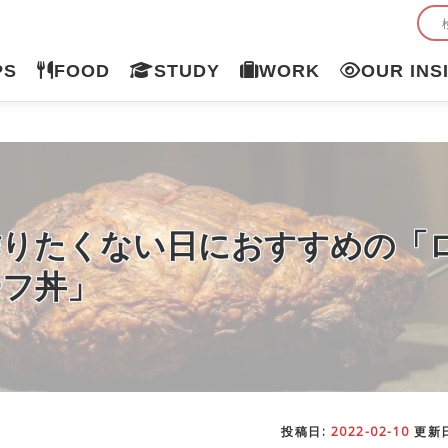
PS
FOOD
STUDY
WORK
OUR INS
作りたくない日におすすめの「
ーフ丼」
投稿日:
2022-02-10
更新