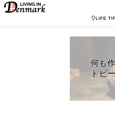
コ
ン
テ
LIFE TI
ン
ツ
へ
ス
キ
ッ
プ
何も
トビ