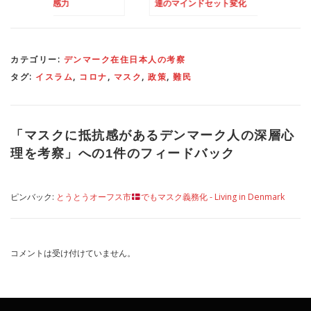
感力
達のマインドセット変化
が普通になりそうな
ッパ
カテゴリー:
デンマーク在住日本人の考察
タグ:
イスラム
,
コロナ
,
マスク
,
政策
,
難民
「
マスクに抵抗感があるデンマーク人の深層心
理を考察
」への1件のフィードバック
ピンバック:
とうとうオーフス市
でもマスク義務化 - Living in Denmark
コメントは受け付けていません。