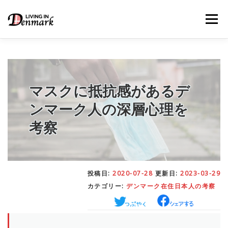
コ
ン
メニュー
テ
ン
ツ
へ
ス
キ
LIFE TIPS
FOOD
– 生活便利帳
– ごはん事情
ッ
マスクに抵抗感があるデ
プ
ンマーク人の深層心理を
STUDY
– 留学関連情報
考察
WORK
– デンマークの働き方
投稿日:
2020-07-28
更新日:
2023-03-29
カテゴリー:
デンマーク在住日本人の考察
OUR INSIGHT
– 日本人の考察