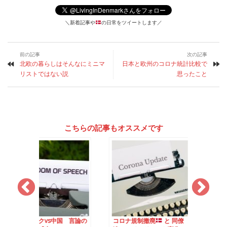
＼新着記事や
の日常をツイートします／
前の記事
次の記事
北欧の暮らしはそんなにミニマ
日本と欧州のコロナ統計比較で
リストではない説
思ったこと
こちらの記事もオススメです
クvs中国 言論の
コロナ規制撤廃
と 同僚
ますます 「With コ