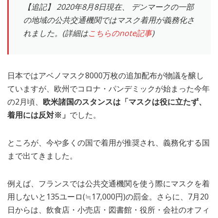
【追記】 2020年8月8日現在、 デンマークの一部
MEDIA
TRAVEL
– メディア掲載
– 旅行
の地域の公共交通機関ではマスク着用が義務化さ
れました。(詳細は
こちらのnote記事
)
EVERYDAY
– 日常ブログ
日本ではアベノマスク8000万枚の追加配布が物議を醸し
ABOUT US
- サイトについて
ていますが、欧州でコロナ・パンデミックが始まった今年
の2月頃、
欧米諸国のスタンスは「マスクは役に立たず、
着用には反対※」
でした。
ところが、今や多くの国で着用が推奨され、義務化する国
まで出てきました。
例えば、フランスでは公共交通機関を使う際にマスクを着
用しないと135ユーロ(≒17,000円)の罰金。さらに、7月20
日からは、飲食店・小売店・図書館・役所・会社のオフィ