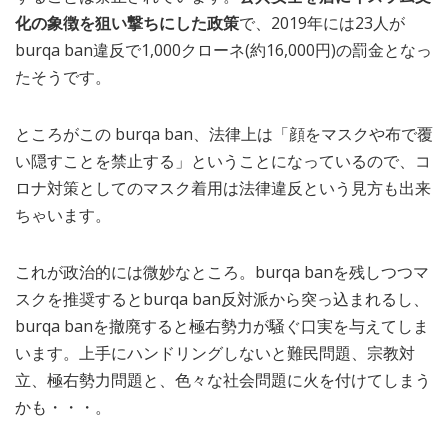
化の象徴を狙い撃ちにした政策
で、2019年には23人が
burqa ban違反で1,000クローネ(約16,000円)の罰金となっ
たそうです。
ところがこの burqa ban、法律上は「顔をマスクや布で覆
い隠すことを禁止する」ということになっているので、コ
ロナ対策としてのマスク着用は法律違反という見方も出来
ちゃいます。
これが政治的には微妙なところ。burqa banを残しつつマ
スクを推奨するとburqa ban反対派から突っ込まれるし、
burqa banを撤廃すると極右勢力が騒ぐ口実を与えてしま
います。上手にハンドリングしないと難民問題、宗教対
立、極右勢力問題と、色々な社会問題に火を付けてしまう
かも・・・。