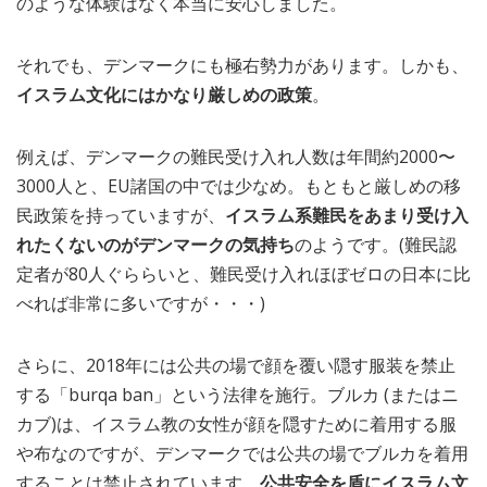
のような体験はなく本当に安心しました。
それでも、デンマークにも極右勢力があります。しかも、
イスラム文化にはかなり厳しめの政策
。
例えば、デンマークの難民受け入れ人数は年間約2000〜
3000人と、EU諸国の中では少なめ。もともと厳しめの移
民政策を持っていますが、
イスラム系難民をあまり受け入
れたくないのがデンマークの気持ち
のようです。(難民認
定者が80人ぐららいと、難民受け入れほぼゼロの日本に比
べれば非常に多いですが・・・)
さらに、2018年には公共の場で顔を覆い隠す服装を禁止
する「burqa ban」という法律を施行。ブルカ (またはニ
カブ)は、イスラム教の女性が顔を隠すために着用する服
や布なのですが、デンマークでは公共の場でブルカを着用
することは禁止されています。
公共安全を盾にイスラム文