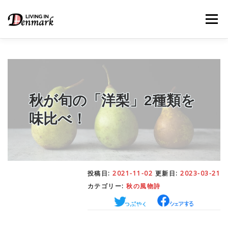
コ
ン
メニュー
テ
ン
ツ
へ
ス
キ
LIFE TIPS
FOOD
– 生活便利帳
– ごはん事情
ッ
プ
秋が旬の「洋梨」2種類を
味比べ！
STUDY
– 留学関連情報
WORK
– デンマークの働き方
投稿日:
2021-11-02
更新日:
2023-03-21
カテゴリー:
秋の風物詩
OUR INSIGHT
– 日本人の考察