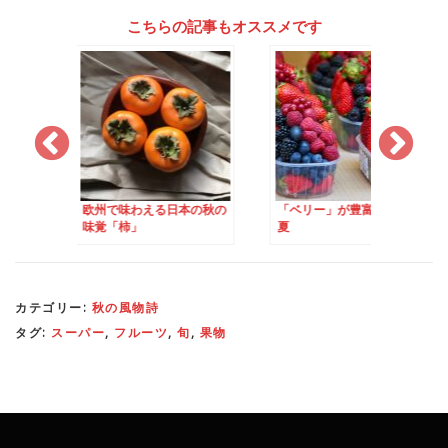
こちらの記事もオススメです
わえる日本の秋の
「ベリー」が豊富な北欧の
初めて食べた「食用
」
夏
き」！
カテゴリー:
秋の風物詩
タグ:
スーパー
,
フルーツ
,
旬
,
果物