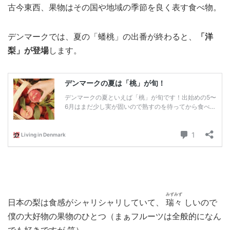
古今東西、果物はその国や地域の季節を良く表す食べ物。
MEDIA
TRAVEL
– メディア掲載
– 旅行
デンマークでは、夏の「蟠桃」の出番が終わると、
「洋
EVERYDAY
– 日常ブログ
梨」が登場
します。
ABOUT US
- サイトについて
みずみず
日本の梨は食感がシャリシャリしていて、
瑞々
しいので
僕の大好物の果物のひとつ（まぁフルーツは全般的になん