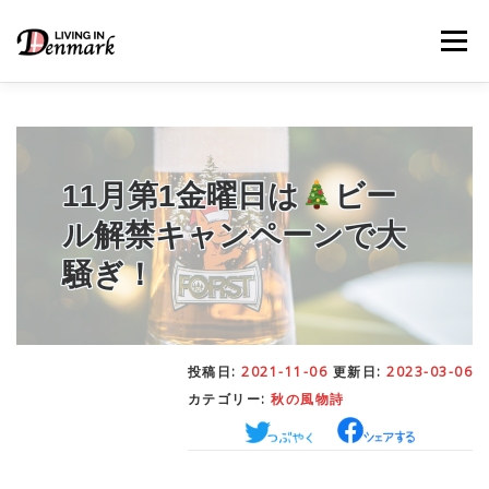
コ
ン
メニュー
テ
ン
ツ
へ
ス
キ
LIFE TIPS
FOOD
– 生活便利帳
– ごはん事情
ッ
11月第1金曜日は
ビー
プ
ル解禁キャンペーンで大
STUDY
– 留学関連情報
騒ぎ！
WORK
– デンマークの働き方
投稿日:
2021-11-06
更新日:
2023-03-06
カテゴリー:
秋の風物詩
OUR INSIGHT
– 日本人の考察