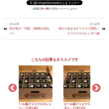
＼新着記事や
の日常をツイートします／
前の記事
次の記事
秋が旬の「洋梨」2種類を味比
秋から始まるクリスマス商戦：
べ！
クリスマスカレンダー編
こちらの記事もオススメです
クリスマスカレン
ビール版クリスマスカレン
ビール版クリスマス
月14日
ダー：12月12日
ダー：12月23日