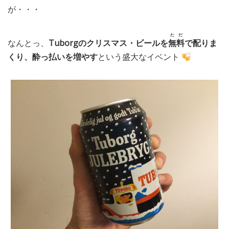
が・・・
ただ
なんとっ、
Tuborgのクリスマス・ビールを
無料
で配りま
くり、酔っ払いを増やす
という盛大なイベント