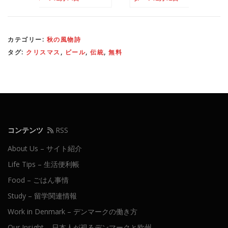
カテゴリー:
秋の風物詩
タグ:
クリスマス
,
ビール
,
伝統
,
無料
コンテンツ
RSS
About Us – サイト紹介
Life Tips – 生活便利帳
Food – ごはん事情
Study – 留学関連情報
Work in Denmark – デンマークの働き方
Our Insight – 日本人が視るデンマークと欧州