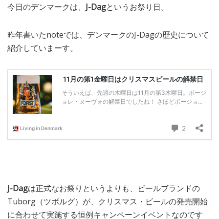
今日のデンマークは、
J-Dag
というお祭り日。
MEDIA
TRAVEL
– メディア掲載
– 旅行
昨年書いたnoteでは、デンマークのJ-Dagの歴史について
EVERYDAY
– 日常ブログ
紹介していまーす。
ABOUT US
- サイトについて
J-Dag
は正式なお祭りというよりも、ビールブランドの
Tuborg（ツボルグ）が、クリスマス・ビールの発売開始
に合わせて実施する恒例キャンペーンイベントなのです