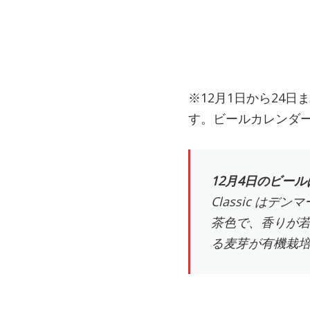
※12月1日から24
す。ビールカレンダ
12月4日のビールは
Classic は
茶色で、香りが若干
る麦芽が有機栽培のた