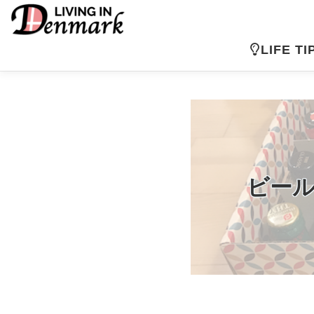
コ
ン
テ
LIFE TI
ン
ツ
へ
ス
キ
ッ
プ
ビール