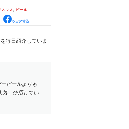
リスマス
,
ビール
ルを毎日紹介していま
ラガービールよりも
柄が人気。使用してい
。