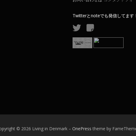
Twitterとnoteでも発信してます
opyright © 2026 Living in Denmark
–
OnePress
theme by FameThem