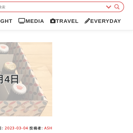
IGHT
MEDIA
TRAVEL
EVERYDAY
月4日
日:
2023-03-04
投稿者:
ASH