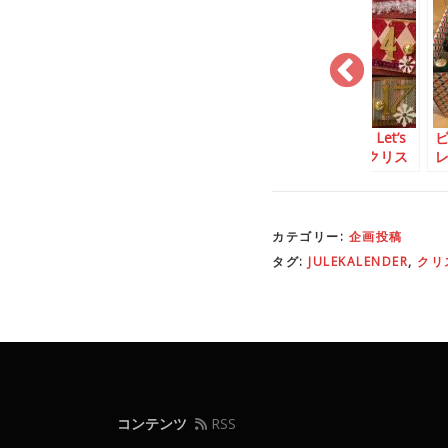
クリスマスカ
HELPお願いします：
12月2日を急募：Let’s
12月21日
Let’s シェア！外国のク
シェア！外国のクリス
レ
リスマス
マス
カテゴリー:
企画投稿
タグ:
JULEKALENDER
,
クリ
コンテンツ
RSS