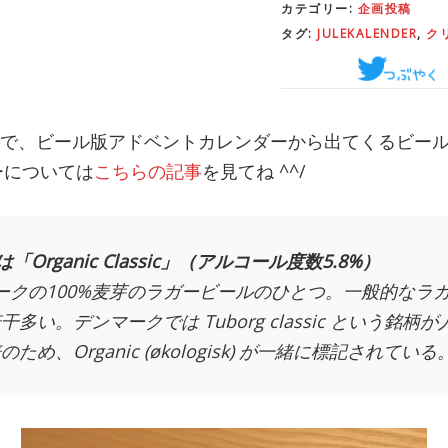
カテゴリー:
企画投稿
タグ:
JULEKALENDER
,
ク
日まで、ビール版アドベントカレンダーから出てくるビー
ーについては
こちらの記事
を見てね ^^/
「Organic Classic」（アルコール度数5.8%）
デンマークの100%麦芽のラガービールのひとつ。一般的な
多い。デンマークでは Tuborg classic という銘
め、Organic (økologisk) が一緒に標記されている