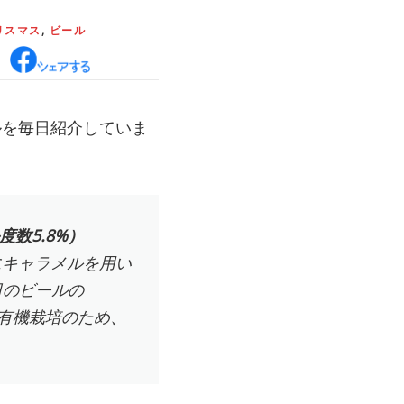
リスマス
,
ビール
ルを毎日紹介していま
ール度数5.8%）
めにキャラメルを用い
日のビールの
は有機栽培のため、