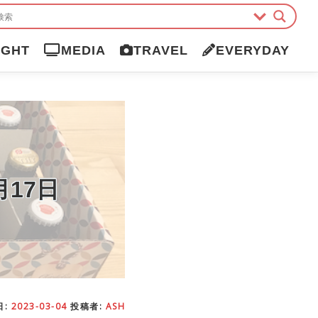
IGHT
MEDIA
TRAVEL
EVERYDAY
17日
日:
2023-03-04
投稿者:
ASH