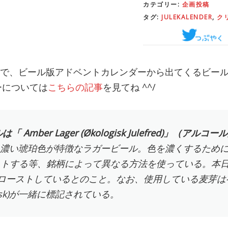
カテゴリー:
企画投稿
タグ:
JULEKALENDER
,
ク
日まで、ビール版アドベントカレンダーから出てくるビー
ーについては
こちらの記事
を見てね ^^/
 Amber Lager (Økologisk Julefred)」（アルコ
gerは、濃い琥珀色が特徴なラガービール。色を濃くするた
ストする等、銘柄によって異なる方法を使っている。本
は麦芽をローストしているとのこと。なお、使用している麦芽
ologisk)が一緒に標記されている。