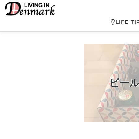
コ
ン
テ
LIFE TI
ン
ツ
へ
ス
キ
ッ
プ
ビール