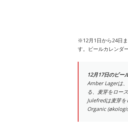
※12月1日から24
す。ビールカレンダ
12月17日のビールは「
Amber La
る、麦芽をロー
Julefred
Organic (øk