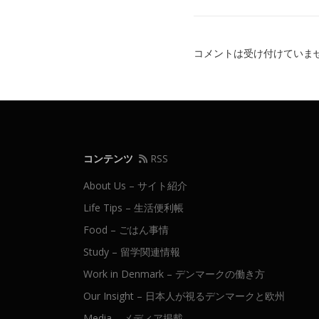
コメントは受け付けていま
コンテンツ
RSS
About Us – サイト紹介
Life Tips – 生活便利帳
Food – ごはん事情
Study – 留学関連情報
Work in Denmark – デンマークの働き方
Our Insight – 日本人が視るデンマークと欧州
Media – メディア掲載