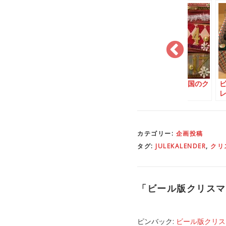
クリスマスカ
ビール版クリスマスカ
Let’s シェア！外国のク
12月5日
レンダー：12月13日
リスマス # 1
レ
カテゴリー:
企画投稿
タグ:
JULEKALENDER
,
クリ
「
ビール版クリスマ
ピンバック:
ビール版クリスマスカ