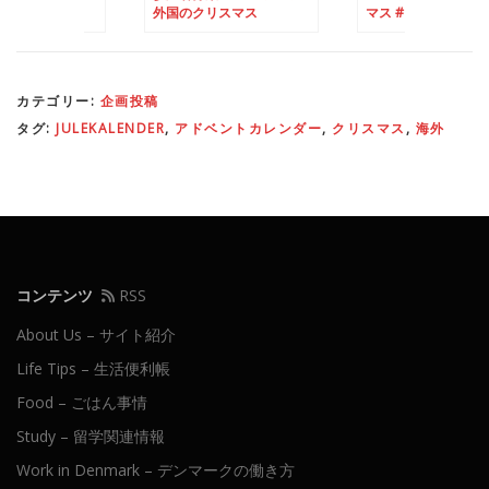
外国のクリスマス
マス # 5 ~ #7
カテゴリー:
企画投稿
タグ:
JULEKALENDER
,
アドベントカレンダー
,
クリスマス
,
海外
コンテンツ
RSS
About Us – サイト紹介
Life Tips – 生活便利帳
Food – ごはん事情
Study – 留学関連情報
Work in Denmark – デンマークの働き方