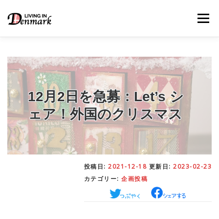
コ
ン
メニュー
テ
ン
ツ
へ
ス
キ
LIFE TIPS
FOOD
– 生活便利帳
– ごはん事情
ッ
プ
12月2日を急募：Let’s シ
ェア！外国のクリスマス
STUDY
– 留学関連情報
WORK
– デンマークの働き方
投稿日:
2021-12-18
更新日:
2023-02-23
カテゴリー:
企画投稿
OUR INSIGHT
– 日本人の考察