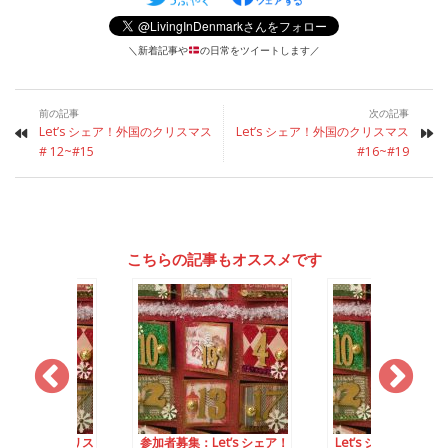
＼新着記事や
の日常をツイートします／
前の記事
次の記事
Let’s シェア！外国のクリスマス
Let’s シェア！外国のクリスマス
# 12~#15
#16~#19
こちらの記事もオススメです
 シェア！外国のクリス
参加者募集：Let’s シェア！
Let’s シェア！外国