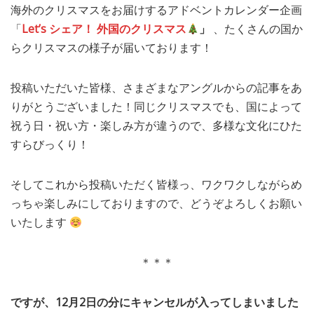
海外のクリスマスをお届けするアドベントカレンダー企画
MEDIA
TRAVEL
– メディア掲載
– 旅行
「
Let’s シェア！ 外国のクリスマス
」
、たくさんの国か
らクリスマスの様子が届いております！
EVERYDAY
– 日常ブログ
投稿いただいた皆様、さまざまなアングルからの記事をあ
りがとうございました！同じクリスマスでも、国によって
ABOUT US
- サイトについて
祝う日・祝い方・楽しみ方が違うので、多様な文化にひた
すらびっくり！
そしてこれから投稿いただく皆様っ、ワクワクしながらめ
っちゃ楽しみにしておりますので、どうぞよろしくお願い
いたします
＊＊＊
ですが、12月2日の分にキャンセルが入ってしまいました