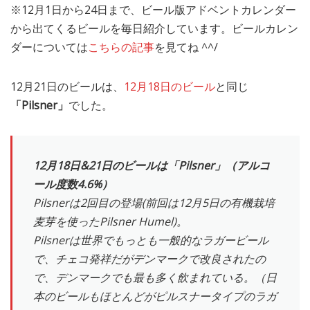
※12月1日から24日まで、ビール版アドベントカレンダー
MEDIA
TRAVEL
– メディア掲載
– 旅行
から出てくるビールを毎日紹介しています。ビールカレン
ダーについては
こちらの記事
を見てね ^^/
EVERYDAY
– 日常ブログ
12月21日のビールは、
12月18日のビール
と同じ
「Pilsner」
でした。
ABOUT US
- サイトについて
12月18日&21日のビールは「Pilsner」（アルコ
ール度数4.6%）
Pilsnerは2回目の登場(前回は12月5日の有機栽培
麦芽を使ったPilsner Humel)。
Pilsnerは世界でもっとも一般的なラガービール
で、チェコ発祥だがデンマークで改良されたの
で、デンマークでも最も多く飲まれている。（日
本のビールもほとんどがピルスナータイプのラガ