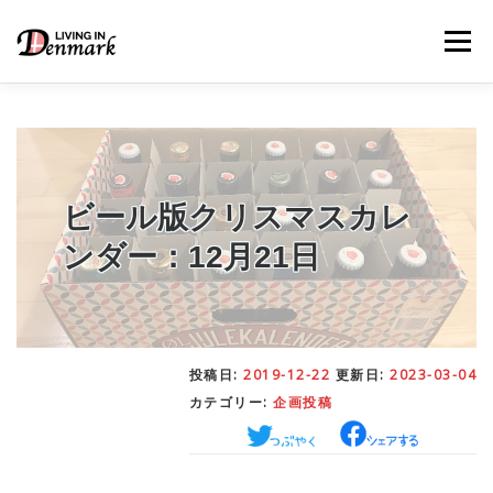
コ
ン
メニュー
テ
ン
ツ
へ
ス
キ
LIFE TIPS
FOOD
– 生活便利帳
– ごはん事情
ッ
プ
ビール版クリスマスカレ
ンダー：12月21日
STUDY
– 留学関連情報
WORK
– デンマークの働き方
投稿日:
2019-12-22
更新日:
2023-03-04
カテゴリー:
企画投稿
OUR INSIGHT
– 日本人の考察