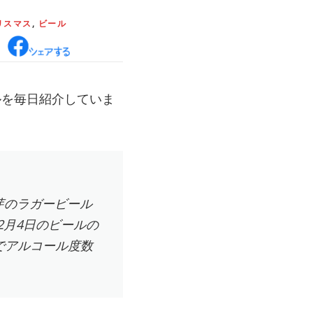
リスマス
,
ビール
ルを毎日紹介していま
%麦芽のラガービール
2月4日のビールの
でアルコール度数