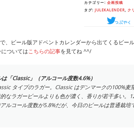
カテゴリー:
企画投稿
タグ:
JULEKALENDER
,
ク
日まで、ビール版アドベントカレンダーから出てくるビー
ーについては
こちらの記事
を見てね ^^/
は「Classic」（アルコール度数4.6%）
assic タイプのラガー。Classic はデンマークの100
的なラガービールよりも色が濃く、香りが若干多い。1
アルコール度数が5.8%だが、今日のビールは普通栽培
。