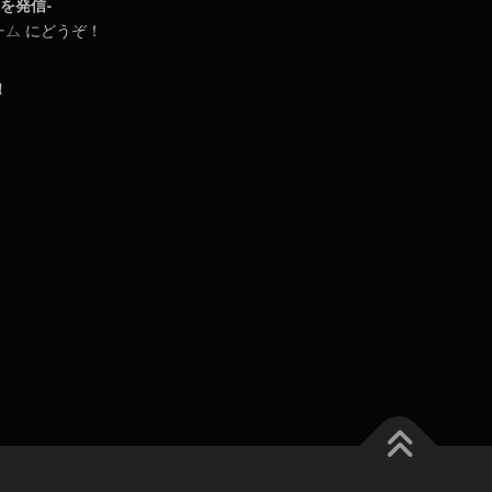
日常を発信-
ーム
にどうぞ！
！