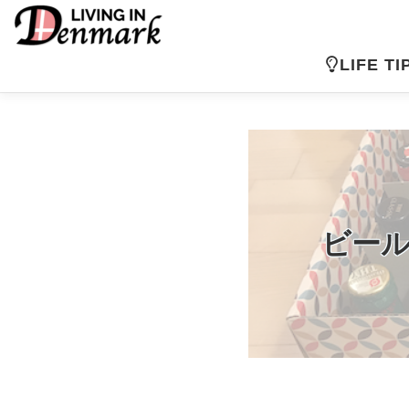
コ
ン
テ
LIFE TI
ン
ツ
へ
ス
キ
ッ
プ
ビール