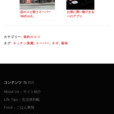
と戦うスーパー
お得に買い物できるスーパ
デンマークの食費事
d」
ーのアプリ
約のコツ
カテゴリー:
節約のコツ
タグ:
キッチン菜園
,
スーパー
,
ネギ
,
薬味
コンテンツ
RSS
About Us – サイト紹介
Life Tips – 生活便利帳
Food – ごはん事情