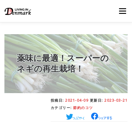
コ
ン
メニュー
テ
ン
ツ
へ
ス
キ
LIFE TIPS
FOOD
– 生活便利帳
– ごはん事情
ッ
プ
薬味に最適！スーパーの
ネギの再生栽培！
STUDY
– 留学関連情報
WORK
– デンマークの働き方
投稿日:
2021-04-09
更新日:
2023-03-21
カテゴリー:
節約のコツ
OUR INSIGHT
– 日本人の考察