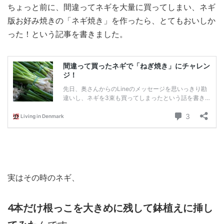
ちょっと前に、間違ってネギを大量に買ってしまい、ネギ
MEDIA
TRAVEL
– メディア掲載
– 旅行
版お好み焼きの「ネギ焼き」を作ったら、とてもおいしか
った！という記事を書きました。
EVERYDAY
– 日常ブログ
ABOUT US
- サイトについて
実はその時のネギ、
4本だけ根っこを大きめに残して鉢植えに挿し