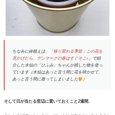
ちなみに鉢植えは、「
移り変わる季節：この花を
見かけたら、デンマークの春はすぐそこ♪
」で紹
介した水仙の「ひふみ」ちゃんが残した物を使っ
ています（水仙はあっと言う間に花を咲かせて、
あっと言う間に散ってしまいました
）
そして日が当たる窓辺に置いておくこと2週間
。