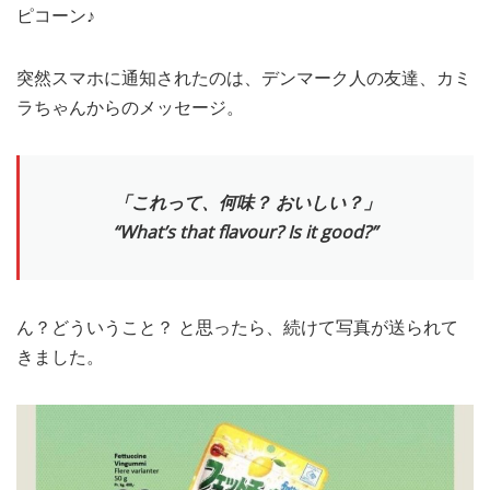
ピコーン♪
MEDIA
TRAVEL
– メディア掲載
– 旅行
突然スマホに通知されたのは、デンマーク人の友達、カミ
EVERYDAY
– 日常ブログ
ラちゃんからのメッセージ。
ABOUT US
- サイトについて
「これって、何味？ おいしい？」
“What’s that flavour? Is it good?”
ん？どういうこと？ と思ったら、続けて写真が送られて
きました。