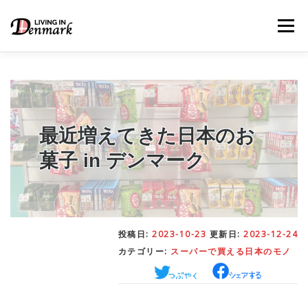
コ
ン
メニュー
テ
ン
ツ
へ
ス
キ
LIFE TIPS
FOOD
– 生活便利帳
– ごはん事情
ッ
プ
最近増えてきた日本のお
菓子 in デンマーク
STUDY
– 留学関連情報
WORK
– デンマークの働き方
投稿日:
2023-10-23
更新日:
2023-12-24
カテゴリー:
スーパーで買える日本のモノ
OUR INSIGHT
– 日本人の考察