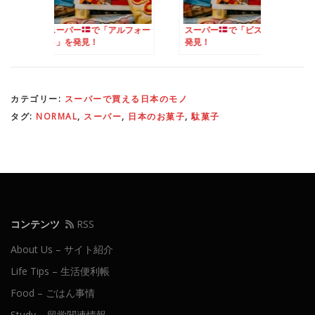
で「アルフォー
スーパー
で「ビスコ」を
スーパー
で「プリ
見！
発見！
を発見！
カテゴリー:
スーパーで買える日本のモノ
タグ:
NORMAL
,
スーパー
,
日本のお菓子
,
駄菓子
コンテンツ
RSS
About Us – サイト紹介
Life Tips – 生活便利帳
Food – ごはん事情
Study – 留学関連情報