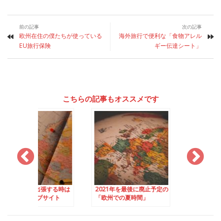
前の記事
次の記事
欧州在住の僕たちが使っている
海外旅行で便利な「食物アレル
EU旅行保険
ギー伝達シート」
こちらの記事もオススメです
行・出張する時は
2021年を最後に廃止予定の
欧州ってどこまで？ –
式ウェブサイト
「欧州での夏時間」
によって異なるヨー
en EU」がオスス
の定義