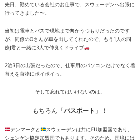
先日、勤めている会社のお仕事で、スウェーデンへ出張に
MEDIA
TRAVEL
– メディア掲載
– 旅行
行ってきました〜。
EVERYDAY
– 日常ブログ
当初は電車とバスで現地まで向かうつもりだったのです
が、同僚のOさんが車を出してくれたので、もう1人の同
僚J君と一緒に3人で仲良くドライブ
ABOUT US
- サイトについて
2泊3日の出張だったので、仕事用のパソコンだけでなく着
替えを荷物にポイポイっ。
そして忘れてはいけないのは、
もちろん「
パスポート
」！
デンマークと
スウェーデンは共にEU加盟国であり、
シェンゲン協定加盟国でもあります。そのため、国境には