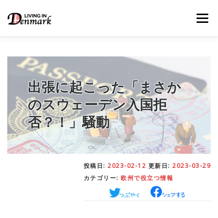
コ
ン
メニュー
テ
ン
ツ
へ
ス
キ
LIFE TIPS
FOOD
– 生活便利帳
– ごはん事情
ッ
出張に起こった「まさか
プ
のスウェーデン入国拒
STUDY
– 留学関連情報
否？！」騒動
WORK
– デンマークの働き方
投稿日:
2023-02-12
更新日:
2023-03-29
カテゴリー:
欧州で役立つ情報
OUR INSIGHT
– 日本人の考察