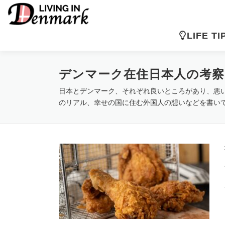
コ
ン
テ
LIFE TI
ン
ツ
へ
デンマーク在住日本人の考察
ス
キ
日本とデンマーク、それぞれ良いところがあり、悪
ッ
のリアル、幸せの国に住む外国人の想いなどを書い
プ