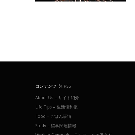
投
稿
ナ
ビ
ゲ
ー
シ
コンテンツ
RSS
ョ
About Us – サイト紹介
ン
Life Tips – 生活便利帳
Food – ごはん事情
Study – 留学関連情報
Work in Denmark – デンマークの働き方