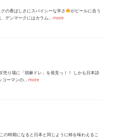
ニクの香ばしさにスパイシーな辛さ
がビールに合う
然、デンマークにはカラム…
more
ダ売り場に「胡麻ドレ」を発見っ！！ しかも日本語
キッコーマンの…
more
、この時期になると日本と同じように柿を味わえるこ