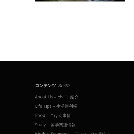
投
稿
ナ
ビ
ゲ
ー
シ
コンテンツ
RSS
ョ
About Us – サイト紹介
ン
Life Tips – 生活便利帳
Food – ごはん事情
Study – 留学関連情報
Work in Denmark – デンマークの働き方