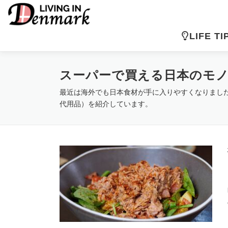
コ
ン
テ
LIFE TI
ン
ツ
へ
スーパーで買える日本のモ
ス
キ
最近は海外でも日本食材が手に入りやすくなりまし
ッ
代用品）を紹介しています。
プ