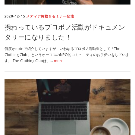
MEDIA
TRAVEL
– メディア掲載
– 旅行
2020-12-15
メディア掲載＆セミナー登壇
携わっているプロボノ活動がドキュメン
EVERYDAY
– 日常ブログ
タリーになりました！
何度かnoteで紹介していますが、いわゆるプロボノ活動※として「The
ABOUT US
- サイトについて
Clothing Club」というオーフスのNPO的コミュニティのお手伝いをしていま
す。 The Clothing Clubは、…
more