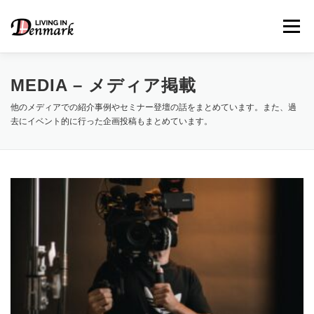
コ
ン
メニュー
テ
ン
ツ
へ
MEDIA – メディア掲載
ス
キ
他のメディアでの紹介事例やセミナー登壇の話をまとめています。また、過
LIFE TIPS
FOOD
– 生活便利帳
– ごはん事情
ッ
去にイベント的に行った企画投稿もまとめています。
プ
STUDY
– 留学関連情報
WORK
– デンマークの働き方
OUR INSIGHT
– 日本人の考察