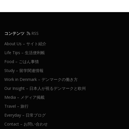
ー
シ
ョ
ン
コンテンツ
RSS
About Us – サイト紹介
Life Tips – 生活便利帳
Food – ごはん事情
Study – 留学関連情報
Work in Denmark – デンマークの働き方
Our Insight – 日本人が視るデンマークと欧州
Media – メディア掲載
Travel – 旅行
Everyday – 日常ブログ
Contact – お問い合わせ