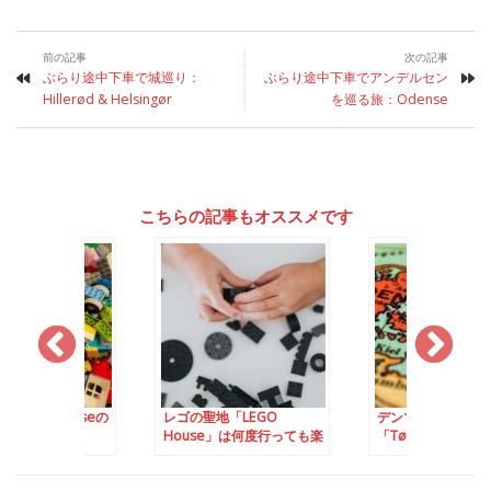
前の記事
次の記事
ぶらり途中下車で城巡り：
ぶらり途中下車でアンデルセン
Hillerød & Helsingør
を巡る旅：Odense
こちらの記事もオススメです
EGO Houseの
レゴの聖地「LEGO
デンマーク西部の小
魅力
House」は何度行っても楽
「Tødner」でKIN-B
しめる！- レゴブロックで
ワークショップ開催
注文するレストラン