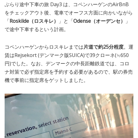
ぶらり途中下車の旅 Day3 は、コペンハーゲンのAirBnB
MEDIA
TRAVEL
– メディア掲載
– 旅行
をチェックアウト後、電車でオーフス方面に向かいながら
「
Roskilde（ロスキレ）
」と「
Odense（オーデンセ）
」
EVERYDAY
で途中下車するという計画。
– 日常ブログ
コペンハーゲンからロスキレまでは
片道で約25分程度
。運
ABOUT US
- サイトについて
賃はRejsekort (デンマーク版SUICA)で39クローネ(≒650
円)でした。なお、デンマークの中長距離鉄道では、コロ
ナ対策で必ず指定席を予約する必要があるので、駅の券売
機で事前に指定席をゲットしました。