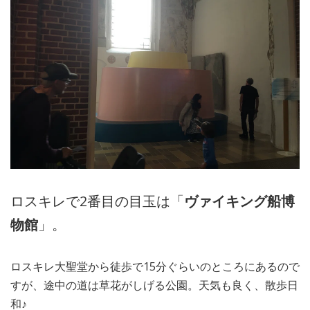
ロスキレで2番目の目玉は「
ヴァイキング船博
物館
」。
ロスキレ大聖堂から徒歩で15分ぐらいのところにあるので
すが、途中の道は草花がしげる公園。天気も良く、散歩日
和♪