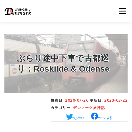
コ
ン
メニュー
テ
ン
ツ
へ
ス
キ
LIFE TIPS
FOOD
– 生活便利帳
– ごはん事情
ッ
プ
ぶらり途中下車で古都巡
り：Roskilde & Odense
STUDY
– 留学関連情報
WORK
– デンマークの働き方
投稿日:
2020-07-26
更新日:
2023-03-22
カテゴリー:
デンマーク旅行記
OUR INSIGHT
– 日本人の考察