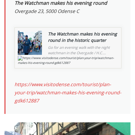
The Watchman makes his evening round
Overgade 23, 5000 Odense C
The Watchman makes his evening
round in the historic quarter
Go for an evening walk with the night
watchman in the Overgade / H.C.
https://www.visitodense.com/tourist/plan-your-trip/watchman-
Andersen Quarter. The walk starts in
makes-his-evening-round-gdk612887
Overgade at "Den Gamle Kro" at 9 pm.
https://www.visitodense.com/tourist/plan-
your-trip/watchman-makes-his-evening-round-
gdk612887