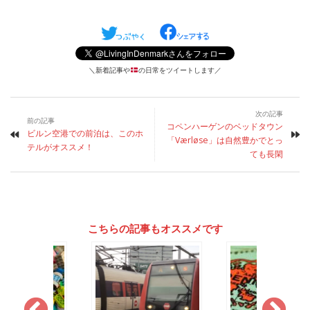
＼新着記事や
の日常をツイートします／
次の記事
前の記事
コペンハーゲンのベッドタウン
ビルン空港での前泊は、このホ
「Værløse」は自然豊かでとっ
テルがオススメ！
ても長閑
こちらの記事もオススメです