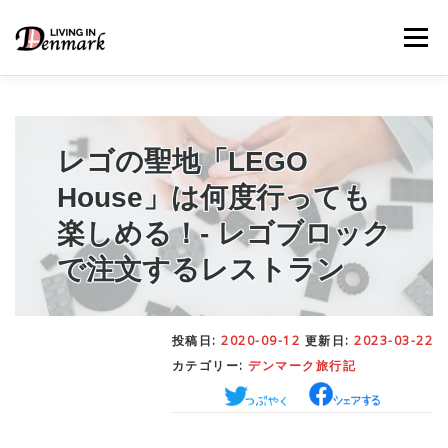
コ
ン
メニュー
テ
ン
ツ
へ
ス
キ
レゴの聖地「LEGO
LIFE TIPS
FOOD
– 生活便利帳
– ごはん事情
ッ
プ
House」は何度行っても
楽しめる！- レゴブロック
STUDY
– 留学関連情報
で注文するレストラン
WORK
– デンマークの働き方
投稿日:
2020-09-12
更新日:
2023-03-22
カテゴリー:
デンマーク旅行記
OUR INSIGHT
– 日本人の考察