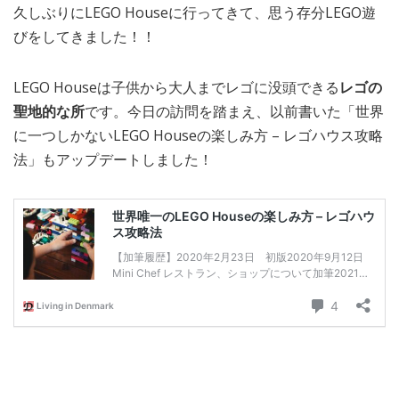
久しぶりにLEGO Houseに行ってきて、思う存分LEGO遊
MEDIA
TRAVEL
– メディア掲載
– 旅行
びをしてきました！！
EVERYDAY
– 日常ブログ
LEGO Houseは子供から大人までレゴに没頭できる
レゴの
聖地的な所
です。今日の訪問を踏まえ、以前書いた「世界
に一つしかないLEGO Houseの楽しみ方 – レゴハウス攻略
ABOUT US
- サイトについて
法」もアップデートしました！