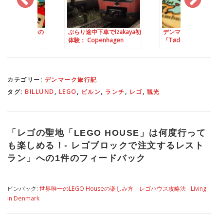
EGO Houseの
ぶらり途中下車でIzakaya初
デンマーク西部の小
魅力
体験： Copenhagen
「Tødner」でKIN-B
ワークショップ開催
カテゴリー:
デンマーク旅行記
タグ:
BILLUND
,
LEGO
,
ビルン
,
ランチ
,
レゴ
,
観光
「
レゴの聖地「LEGO HOUSE」は何度行って
も楽しめる！- レゴブロックで注文するレスト
ラン
」への1件のフィードバック
ピンバック:
世界唯一のLEGO Houseの楽しみ方 – レゴハウス攻略法 - Living
in Denmark