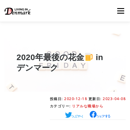
コ
ン
メニュー
テ
ン
ツ
へ
ス
キ
LIFE TIPS
FOOD
– 生活便利帳
– ごはん事情
ッ
プ
2020年最後の花金
in
デンマーク
STUDY
– 留学関連情報
WORK
– デンマークの働き方
投稿日:
2020-12-18
更新日:
2023-04-08
カテゴリー:
リアルな職場から
OUR INSIGHT
– 日本人の考察