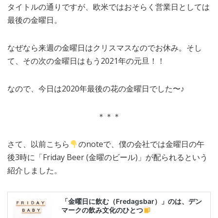
タイトルの通りですが、欧米ではおそらく営業日としては
MEDIA
TRAVEL
– メディア掲載
– 旅行
最後の金曜日。
EVERYDAY
– 日常ブログ
なぜなら来週の金曜日はクリスマスなのでお休み。そし
て、その次の金曜日はもう2021年の元旦！！
ABOUT US
- サイトについて
なので、今日は2020年最後の花の金曜日でした〜♪
＊＊＊
さて、以前こちら
のnoteで、僕の会社では金曜日の午
後3時に「Friday Beer (金曜のビール)」が配られるという
紹介しました。