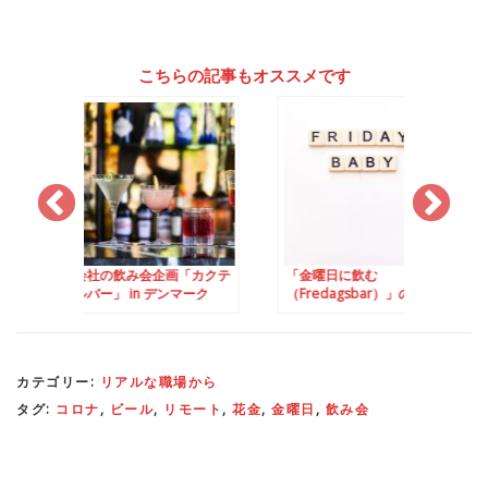
こちらの記事もオススメです
み会企画「カクテ
「金曜日に飲む
コロナ解除後、初め
in デンマーク
（Fredagsbar）」のは、
社飲み会
デンマークの飲み文化のひ
とつ
カテゴリー:
リアルな職場から
タグ:
コロナ
,
ビール
,
リモート
,
花金
,
金曜日
,
飲み会