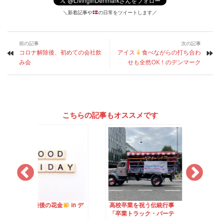
＼新着記事や
の日常をツイートします／
前の記事
次の記事
コロナ解除後、初めての会社飲
アイス
食べながらの打ち合わ
み会
せも全然OK！のデンマーク
こちらの記事もオススメです
最後の花金
in デ
高校卒業を祝う伝統行事
リモートワークでも
「卒業トラック・パーテ
れる「金曜日に飲む