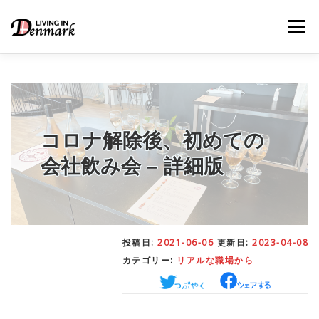
コ
ン
メニュー
テ
ン
ツ
へ
ス
キ
LIFE TIPS
FOOD
– 生活便利帳
– ごはん事情
ッ
プ
コロナ解除後、初めての
会社飲み会 – 詳細版
STUDY
– 留学関連情報
WORK
– デンマークの働き方
投稿日:
2021-06-06
更新日:
2023-04-08
カテゴリー:
リアルな職場から
OUR INSIGHT
– 日本人の考察