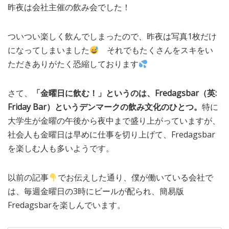
昨夜は会社主催の飲み会でした！
MEDIA
TRAVEL
– メディア掲載
– 旅行
ついつい楽しく飲んでしまったので、昨夜は写真1枚だけ
EVERYDAY
– 日常ブログ
になってしまいました
それでもたくさんをスキをい
ただきありがたく恐縮しております
ABOUT US
- サイトについて
さて、
「金曜日に飲む！」というのは、Fredagsbar（英:
Friday Bar）というデンマークの飲み文化のひとつ。
特に
大学生が金曜の午後から夜中まで盛り上がっていますが、
社会人も金曜日は早めに仕事を切り上げて、Fredagsbar
を楽しむ人も多いようです。
以前の記事
でお伝えした通り、僕が働いている会社で
は、毎週金曜日の3時にビールが配られ、簡易版
Fredagsbarを楽しんでいます。